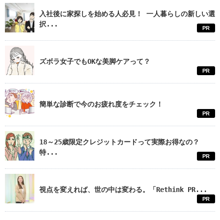
入社後に家探しを始める人必見！ 一人暮らしの新しい選
択...
PR
ズボラ女子でもOKな美脚ケアって？
PR
簡単な診断で今のお疲れ度をチェック！
PR
18～25歳限定クレジットカードって実際お得なの？
特...
PR
視点を変えれば、世の中は変わる。「Rethink PR...
PR