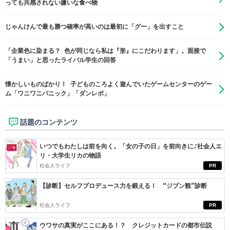
っても共感されない嫌いな食べ物
じゃんけんで最も勝つ確率が高いのは最初に「グー」を出すこと
「企業色に染まる？ 色が同じなら私は『形』にこだわります」。面接で
「うまい」と思ったライバル学生の回答
懐かしいものばかり！ 子どものころよく遊んでいたゲームセンターのゲー
ム「ワニワニパニック」「ダンレボ」
話題のコンテンツ
いつでもわたしは前を向く。「女の子の日」を前向きに♪社会人エ
リ・大学生リカの物語
社会人ライフ
PR
【診断】セルフプロデュース力を鍛える！ “ジブン観”診断
社会人ライフ
PR
ウワサの真実がここにある！？ クレジットカードの都市伝説