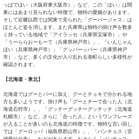
っぱでほい（大阪府東大阪市）」など、この「ほい」は関
東にはあまり見られない特徴で、独特の愛嬌があります。
そして近畿以西では関東で見られた「グーパージャス」は
ほとんど姿を消します。また兵庫県は独特の掛け声を数多
く持っている地域で「アイラッセ（兵庫県宝塚市）」や
「うーららおーもーて（兵庫県神戸市）」、「いんじゃん
ほい（兵庫県神戸市）」「グッパーッパー（兵庫県神戸
市）」など、多くの文化が入り乱れる港町らしい多様性が
確認されます。
【北海道・東北】
北海道ではグーとパーに加え、グーとチョキで分かれる地
方も多いようです。掛け声も「グーとチーで合った人（北
海道石狩市）」、「グッチーグッチーグッチッチ（北海道
札幌市）」など。さらに「合った人」というワンフレーズ
が入ることが多いのも北海道の特徴です。独特な言い回し
では「グーロッパ（福島県郡山市）」、「パンチョス（宮
城県仙台市）」などがあります。おそらく「パンチョス」