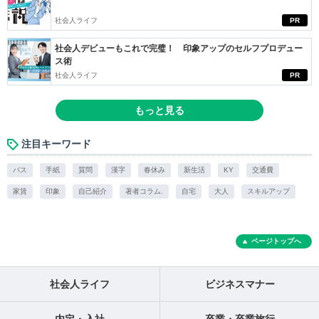
社会人ライフ
PR
社会人デビューもこれで完璧！ 印象アップのセルフプロデュー
ス術
社会人ライフ
PR
もっと見る
注目キーワード
バス
手紙
質問
漢字
春休み
新生活
KY
交通費
家賃
印象
自己紹介
著者コラム.
自宅
大人
スキルアップ
ページトップへ
社会人ライフ
ビジネスマナー