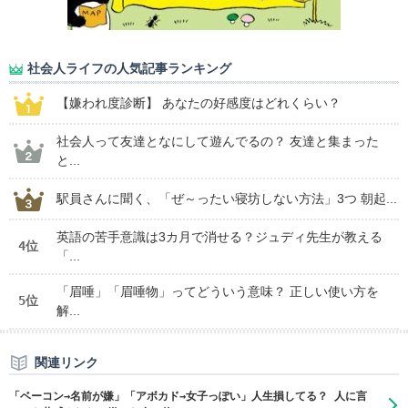
社会人ライフの人気記事ランキング
【嫌われ度診断】 あなたの好感度はどれくらい？
社会人って友達となにして遊んでるの？ 友達と集まった
と...
駅員さんに聞く、「ぜ～ったい寝坊しない方法」3つ 朝起...
英語の苦手意識は3カ月で消せる？ジュディ先生が教える
4位
「...
「眉唾」「眉唾物」ってどういう意味？ 正しい使い方を
5位
解...
関連リンク
「ベーコン→名前が嫌」「アボカド→女子っぽい」人生損してる？ 人に言