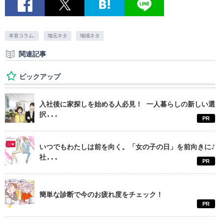
本音コラム.
地元ネタ
地域ネタ
関連記事
ピックアップ
入社後に家探しを始める人必見！ 一人暮らしの新しい選
択...
PR
いつでもわたしは前を向く。「女の子の日」を前向きに♪
社...
PR
簡単な診断で今のお疲れ度をチェック！
PR