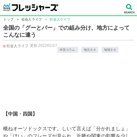
トップ
>
社会人ライフ
>
社会人ライフ
全国の「グーとパー」での組み分け、地方によって
こんなに違う
更新:2022/01/17
社会人ライフ
本音コラム.
地元ネタ
地域ネタ
【中国・四国】
概ねオーソドックスです。しいて言えば「分かれましょ」
や「ほい」のフレーズが見られ、近畿や関東の影響を少し