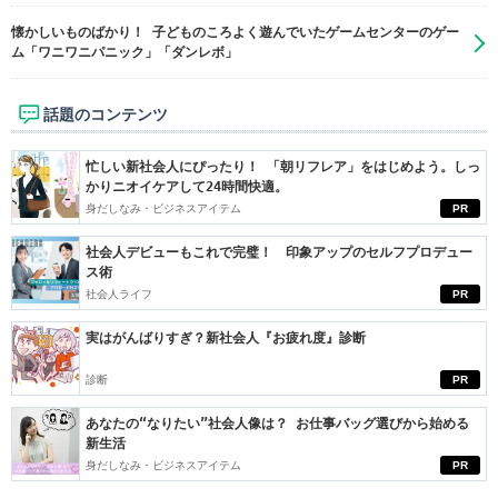
懐かしいものばかり！ 子どものころよく遊んでいたゲームセンターのゲー
ム「ワニワニパニック」「ダンレボ」
話題のコンテンツ
忙しい新社会人にぴったり！ 「朝リフレア」をはじめよう。しっ
かりニオイケアして24時間快適。
身だしなみ・ビジネスアイテム
PR
社会人デビューもこれで完璧！ 印象アップのセルフプロデュー
ス術
社会人ライフ
PR
実はがんばりすぎ？新社会人『お疲れ度』診断
診断
PR
あなたの“なりたい”社会人像は？ お仕事バッグ選びから始める
新生活
身だしなみ・ビジネスアイテム
PR