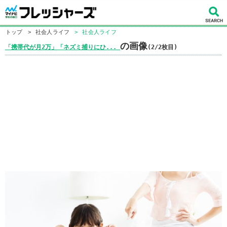
トップ
>
社会人ライフ
>
社会人ライフ
の画像
「携帯代が月2万」「ネズミ捕りにひ...
(2/2枚目)