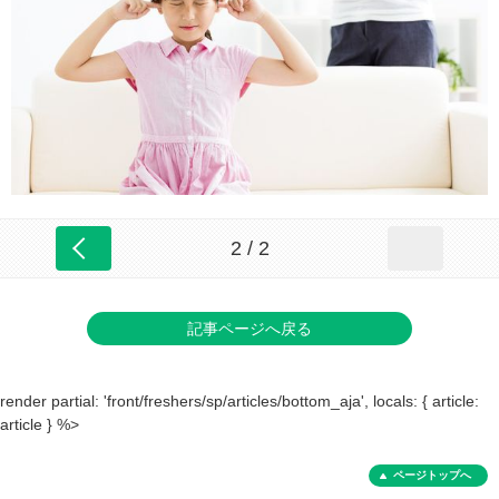
2 / 2
記事ページへ戻る
render partial: 'front/freshers/sp/articles/bottom_aja', locals: { article:
article } %>
ページトップへ