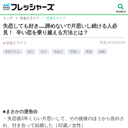
トップ
>
社会人ライフ
>
社会人ライフ
失恋しても好き……諦めないで片思いし続ける人必
見！ 辛い恋を乗り越える方法とは？
更新:2019/10/28
社会人ライフ
本音コラム.
恋人
モテ
社会人
片思い
失恋
結婚
■まさかの逆告白
・失恋後2年くらい片思いして、その後彼のほうから告白さ
れ、付き合って結婚した（32歳／女性）