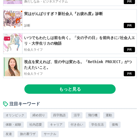
身だしなみ・ビジネスアイテム
PR
実はがんばりすぎ？新社会人『お疲れ度』診断
診断
PR
いつでもわたしは前を向く。「女の子の日」を前向きに♪社会人エ
リ・大学生リカの物語
社会人ライフ
PR
視点を変えれば、世の中は変わる。「Rethink PROJECT」がつ
たえたいこと。
社会人ライフ
PR
もっと見る
注目キーワード
オリンピック
締め切り
四字熟語
活字
飛行機
運動
体験・経験
社内恋愛
キャリア
付き合い
学生生活
後悔
友達
旅の裏ワザ
サークル