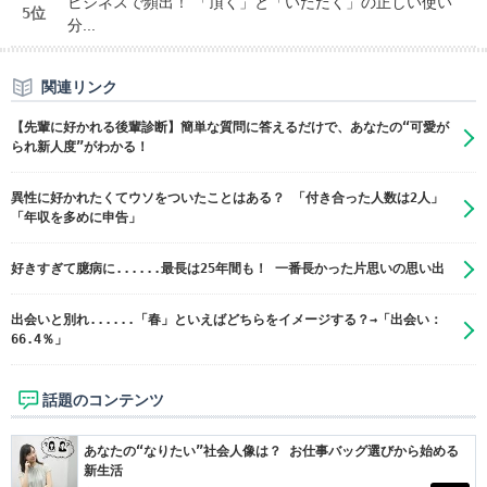
ビジネスで頻出！ 「頂く」と「いただく」の正しい使い
5位
分...
関連リンク
【先輩に好かれる後輩診断】簡単な質問に答えるだけで、あなたの“可愛が
られ新人度”がわかる！
異性に好かれたくてウソをついたことはある？ 「付き合った人数は2人」
「年収を多めに申告」
好きすぎて臆病に......最長は25年間も！ 一番長かった片思いの思い出
出会いと別れ......「春」といえばどちらをイメージする？→「出会い：
66.4％」
話題のコンテンツ
あなたの“なりたい”社会人像は？ お仕事バッグ選びから始める
新生活