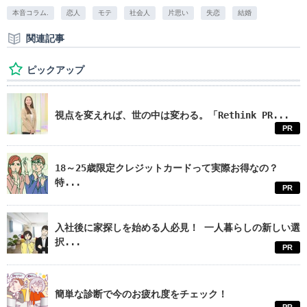
本音コラム.
恋人
モテ
社会人
片思い
失恋
結婚
関連記事
ピックアップ
視点を変えれば、世の中は変わる。「Rethink PR...
PR
18～25歳限定クレジットカードって実際お得なの？
特...
PR
入社後に家探しを始める人必見！ 一人暮らしの新しい選
択...
PR
簡単な診断で今のお疲れ度をチェック！