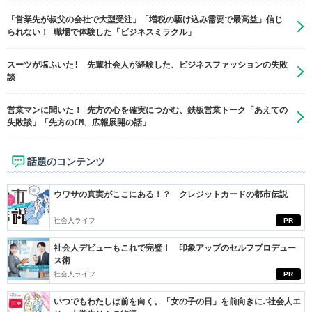
「営業先が叔父の会社で大型受注」「増税の駆け込み需要で最高益」信じ
られない！ 職場で体験した「ビジネスミラクル」
スーツが塩ふいた! 先輩社会人が経験した、ビジネスファッションの失敗
談
営業マンに聞いた！ 先方の心を確実につかむ、鉄板営業トーク「あえての
失敗談」「先方のCM、広報展開の話」
話題のコンテンツ
ウワサの真実がここにある！？ クレジットカードの都市伝説
社会人ライフ
PR
社会人デビューもこれで完璧！ 印象アップのセルフプロデュー
ス術
社会人ライフ
PR
いつでもわたしは前を向く。「女の子の日」を前向きに♪社会人エ