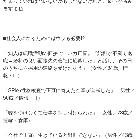
だまっていればバレないかもしれないけれど、良心が痛み
ますよね......。
■社会人になるためにはウソも必要!?
「知人は転職活動の面接で、バカ正直に『給料が不満で退
職→給料の良い面接先の会社に応募した』と話し、その日
のうちに不採用の連絡を受けたそう」（女性／34歳／情
報・IT）
「SPIの性格検査で正直に答えた企業が全滅した」（男性／
50歳／情報・IT）
「嘘をつけなくて仕事を押し付けられた」（女性／28歳／
運輸・倉庫）
「会社で正直に生きていると出世できない」（男性／43歳