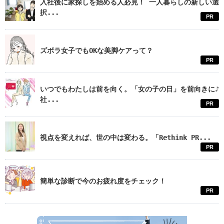
入社後に家探しを始める人必見！ 一人暮らしの新しい選
択...
PR
ズボラ女子でもOKな美脚ケアって？
PR
いつでもわたしは前を向く。「女の子の日」を前向きに♪
社...
PR
視点を変えれば、世の中は変わる。「Rethink PR...
PR
簡単な診断で今のお疲れ度をチェック！
PR