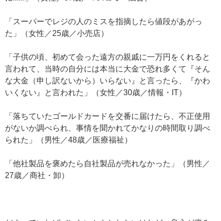
「スーパーでレジの人のミスを指摘したら値段があがっ
た」（女性／25歳／小売店）
「子供の頃、初めて会った遠方の親戚に一万円をくれると
言われて、当時の自分には本当に大金で恐れ多くて『そん
な大金（申し訳ないから）いらない』と言ったら、『かわ
いくない』と言われた」（女性／30歳／情報・IT）
「落ちていたゴールドカードを交番に届けたら、不正使用
がないか調べられ、事情を聞かれてかなりの時間取り調べ
られた」（男性／48歳／医療福祉）
「他社製品を褒めたら自社製品が売れなかった」（男性／
27歳／商社・卸）