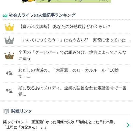
社会人ライフの人気記事ランキング
【嫌われ度診断】 あなたの好感度はどれくらい？
「いいくにつくろう～」はもう古い!? 実際に使っていた...
全国の「グーとパー」での組み分け、地方によってこんな
に違う
わたしの地域の、「大富豪」のローカルルール「10捨
4位
て」...
頭に残るあのメロディ。企業の語呂合わせ電話番号で一番
5位
覚...
関連リンク
笑ってゴメン！ 正直面白かった同僚の失敗「有給をとった日に出勤」
「上司に『お父さん！ 』」