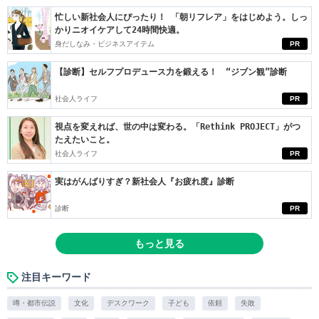
忙しい新社会人にぴったり！ 「朝リフレア」をはじめよう。しっ
かりニオイケアして24時間快適。
身だしなみ・ビジネスアイテム
PR
【診断】セルフプロデュース力を鍛える！ “ジブン観”診断
社会人ライフ
PR
視点を変えれば、世の中は変わる。「Rethink PROJECT」がつ
たえたいこと。
社会人ライフ
PR
実はがんばりすぎ？新社会人『お疲れ度』診断
診断
PR
もっと見る
注目キーワード
噂・都市伝説
文化
デスクワーク
子ども
依頼
失敗