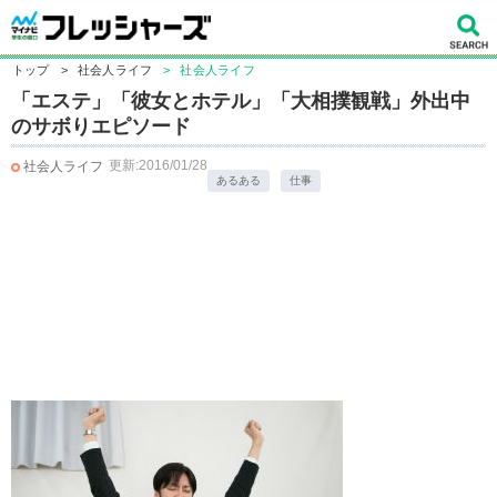
トップ
>
社会人ライフ
>
社会人ライフ
「エステ」「彼女とホテル」「大相撲観戦」外出中
のサボりエピソード
更新:2016/01/28
社会人ライフ
あるある
仕事