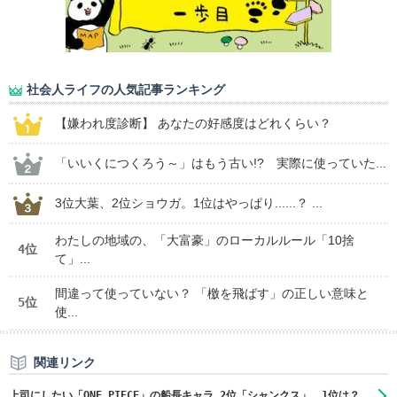
社会人ライフの人気記事ランキング
【嫌われ度診断】 あなたの好感度はどれくらい？
「いいくにつくろう～」はもう古い!? 実際に使っていた...
3位大葉、2位ショウガ。1位はやっぱり......？ ...
わたしの地域の、「大富豪」のローカルルール「10捨
4位
て」...
間違って使っていない？ 「檄を飛ばす」の正しい意味と
5位
使...
関連リンク
上司にしたい「ONE PIECE」の船長キャラ 2位「シャンクス」、1位は？