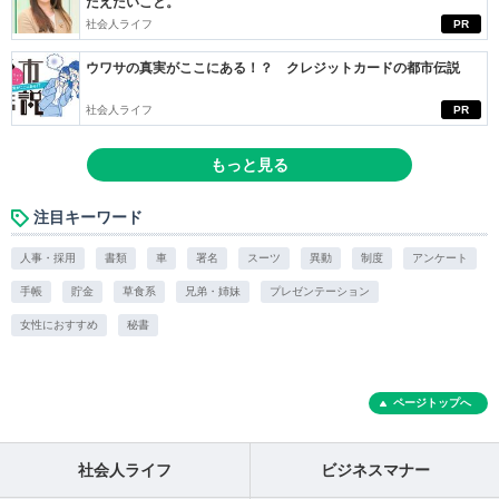
たえたいこと。
社会人ライフ
PR
ウワサの真実がここにある！？ クレジットカードの都市伝説
社会人ライフ
PR
もっと見る
注目キーワード
人事・採用
書類
車
署名
スーツ
異動
制度
アンケート
手帳
貯金
草食系
兄弟・姉妹
プレゼンテーション
女性におすすめ
秘書
ページトップへ
社会人ライフ
ビジネスマナー