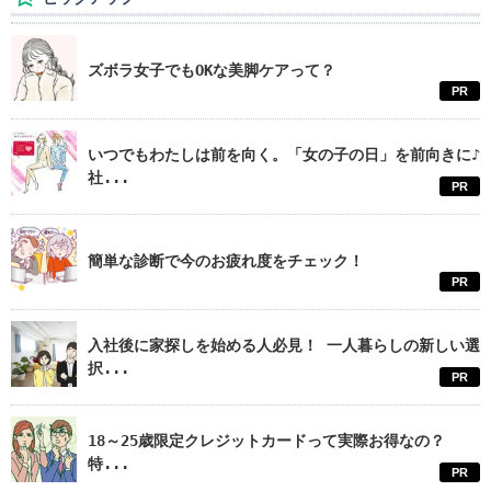
ズボラ女子でもOKな美脚ケアって？
PR
いつでもわたしは前を向く。「女の子の日」を前向きに♪
社...
PR
簡単な診断で今のお疲れ度をチェック！
PR
入社後に家探しを始める人必見！ 一人暮らしの新しい選
択...
PR
18～25歳限定クレジットカードって実際お得なの？
特...
PR