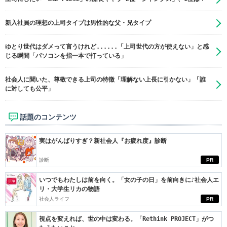
新入社員の理想の上司タイプは男性的な父・兄タイプ
ゆとり世代はダメって言うけれど......「上司世代の方が使えない」と感
じる瞬間「パソコンを指一本で打っている」
社会人に聞いた、尊敬できる上司の特徴「理解ない上長に引かない」「誰
に対しても公平」
話題のコンテンツ
実はがんばりすぎ？新社会人『お疲れ度』診断
診断
PR
いつでもわたしは前を向く。「女の子の日」を前向きに♪社会人エ
リ・大学生リカの物語
社会人ライフ
PR
視点を変えれば、世の中は変わる。「Rethink PROJECT」がつ