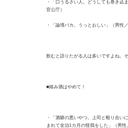
・「口うるさい人。どうしても巻き込ま
官公庁）
・「論壇バカ。うっとおしい」（男性／
飲むと語りたがる人は多いですよね。それ
■絡み酒はやめて！
・「酒癖の悪いやつ。上司と殴り合い
まれて全治1カ月の怪我をした」（男性