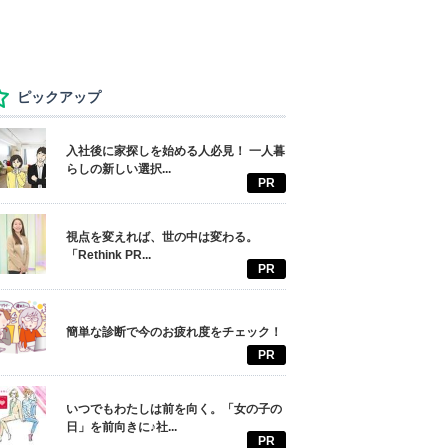
ピックアップ
入社後に家探しを始める人必見！ 一人暮
らしの新しい選択...
PR
視点を変えれば、世の中は変わる。
「Rethink PR...
PR
簡単な診断で今のお疲れ度をチェック！
PR
いつでもわたしは前を向く。「女の子の
日」を前向きに♪社...
PR