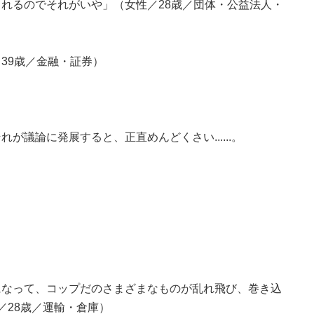
れるのでそれがいや」（女性／28歳／団体・公益法人・
39歳／金融・証券）
が議論に発展すると、正直めんどくさい......。
になって、コップだのさまざまなものが乱れ飛び、巻き込
／28歳／運輸・倉庫）