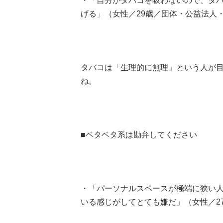
・「自分がタバコを吸わないので、タ
げる」（女性／29歳／団体・公益法人
タバコは「生理的に無理」という人が
ね。
■ベタベタ系は勘弁してください
・「パーソナルスペースが極端に狭い
いる感じがしてとても嫌だ」（女性／2