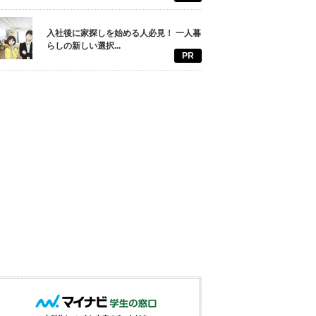
入社後に家探しを始める人必見！ 一人暮
らしの新しい選択...
PR