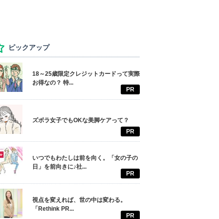
ピックアップ
18～25歳限定クレジットカードって実際
お得なの？ 特...
PR
ズボラ女子でもOKな美脚ケアって？
PR
いつでもわたしは前を向く。「女の子の
日」を前向きに♪社...
PR
視点を変えれば、世の中は変わる。
「Rethink PR...
PR