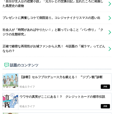
「自分が主人公の恋愛小説」「元カレとの交換日記」忘れたころに発掘し
た黒歴史の産物
プレゼントに興奮しコケて病院送り。コレジャナイクリスマスの思い出
社会人が「時間があればやりたい！」と願っていること「パン作り」「ク
ジラの生態研究」
正確で緻密な再現性がお城ファンから人気！ 今話題の「城ラマ」ってどん
なもの？
話題のコンテンツ
【診断】セルフプロデュース力を鍛える！ “ジブン観”診断
社会人ライフ
PR
ウワサの真実がここにある！？ クレジットカードの都市伝説
社会人ライフ
PR