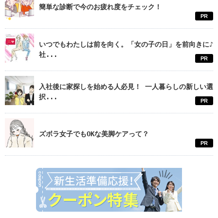
簡単な診断で今のお疲れ度をチェック！
PR
いつでもわたしは前を向く。「女の子の日」を前向きに♪
社...
PR
入社後に家探しを始める人必見！ 一人暮らしの新しい選
択...
PR
ズボラ女子でもOKな美脚ケアって？
PR