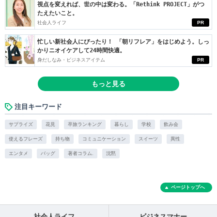
視点を変えれば、世の中は変わる。「Rethink PROJECT」がつ
たえたいこと。
社会人ライフ
PR
忙しい新社会人にぴったり！ 「朝リフレア」をはじめよう。しっ
かりニオイケアして24時間快適。
身だしなみ・ビジネスアイテム
PR
もっと見る
注目キーワード
サプライズ
花見
卒旅ランキング
暮らし
学校
飲み会
使えるフレーズ
持ち物
コミュニケーション
スイーツ
異性
エンタメ
バッグ
著者コラム.
沈黙
ページトップへ
社会人ライフ
ビジネスマナー