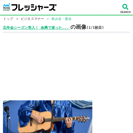
トップ
>
ビジネスマナー
>
飲み会・宴会
の画像
忘年会シーズン突入！ 余興で迷った...
(1/1枚目)