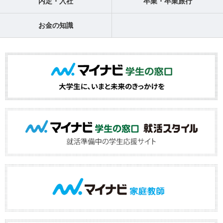
内定・入社
卒業・卒業旅行
お金の知識