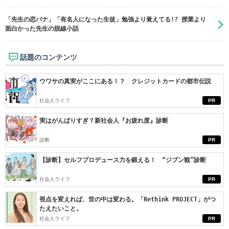
「先生の恋バナ」「有名人になった生徒」勉強より覚えてる!? 授業より
面白かった先生の脱線小話
話題のコンテンツ
ウワサの真実がここにある！？ クレジットカードの都市伝説
社会人ライフ
PR
実はがんばりすぎ？新社会人『お疲れ度』診断
診断
PR
【診断】セルフプロデュース力を鍛える！ “ジブン観”診断
社会人ライフ
PR
視点を変えれば、世の中は変わる。「Rethink PROJECT」がつ
たえたいこと。
社会人ライフ
PR