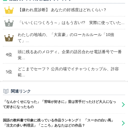
【嫌われ度診断】 あなたの好感度はどれくらい？
「いいくにつくろう～」はもう古い!? 実際に使っていた...
わたしの地域の、「大富豪」のローカルルール「10捨
て」...
頭に残るあのメロディ。企業の語呂合わせ電話番号で一番
4位
覚...
どこまでセーフ？ 公共の場でイチャつくカップル、許容
5位
範...
関連リンク
「なんかくせになった」「苦味が好きに」昔は苦手だったけど大人になっ
て好きになったもの
国語の教科書で印象に残っている作品ランキング！ 「スーホの白い馬」
「注文の多い料理店」「こころ」あなたはどの作品？