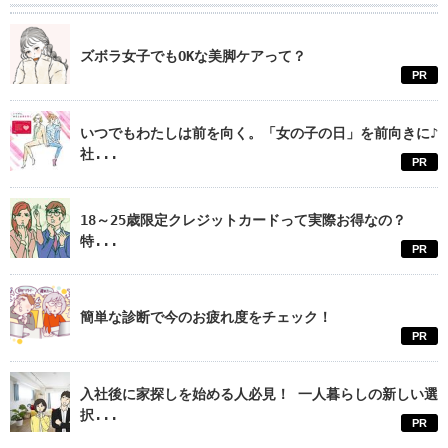
ズボラ女子でもOKな美脚ケアって？
PR
いつでもわたしは前を向く。「女の子の日」を前向きに♪
社...
PR
18～25歳限定クレジットカードって実際お得なの？
特...
PR
簡単な診断で今のお疲れ度をチェック！
PR
入社後に家探しを始める人必見！ 一人暮らしの新しい選
択...
PR