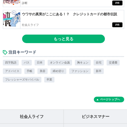
診断
PR
ウワサの真実がここにある！？ クレジットカードの都市伝説
社会人ライフ
PR
もっと見る
注目キーワード
四字熟語
バス
日本
オンライン会議
胸キュン
自宅
交通費
アドバイス
手帳
美容
締め切り
ファッション
新卒
フレッシャーズサバイバル
卒業
ページトップへ
社会人ライフ
ビジネスマナー