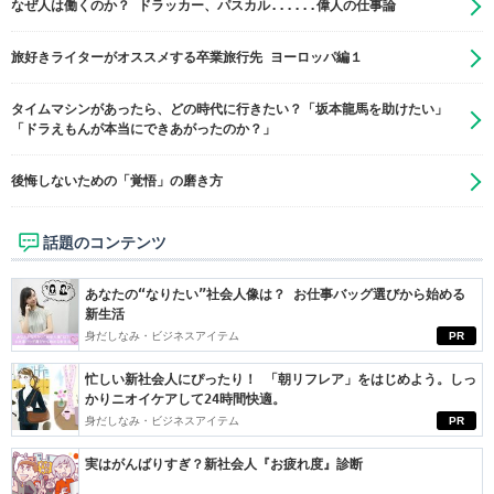
なぜ人は働くのか？ ドラッカー、パスカル......偉人の仕事論
旅好きライターがオススメする卒業旅行先 ヨーロッパ編１
タイムマシンがあったら、どの時代に行きたい？「坂本龍馬を助けたい」
「ドラえもんが本当にできあがったのか？」
後悔しないための「覚悟」の磨き方
話題のコンテンツ
あなたの“なりたい”社会人像は？ お仕事バッグ選びから始める
新生活
身だしなみ・ビジネスアイテム
PR
忙しい新社会人にぴったり！ 「朝リフレア」をはじめよう。しっ
かりニオイケアして24時間快適。
身だしなみ・ビジネスアイテム
PR
実はがんばりすぎ？新社会人『お疲れ度』診断