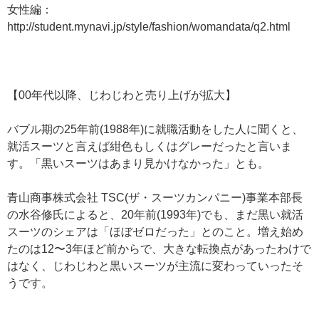
女性編：
http://student.mynavi.jp/style/fashion/womandata/q2.html
【00年代以降、じわじわと売り上げが拡大】
バブル期の25年前(1988年)に就職活動をした人に聞くと、
就活スーツと言えば紺色もしくはグレーだったと言いま
す。「黒いスーツはあまり見かけなかった」とも。
青山商事株式会社 TSC(ザ・スーツカンパニー)事業本部長
の水谷修氏によると、20年前(1993年)でも、まだ黒い就活
スーツのシェアは「ほぼゼロだった」とのこと。増え始め
たのは12〜3年ほど前からで、大きな転換点があったわけで
はなく、じわじわと黒いスーツが主流に変わっていったそ
うです。