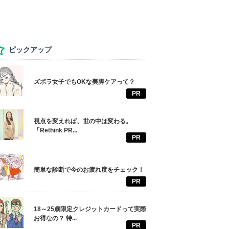
ピックアップ
ズボラ女子でもOKな美脚ケアって？
PR
視点を変えれば、世の中は変わる。
「Rethink PR...
PR
簡単な診断で今のお疲れ度をチェック！
PR
18～25歳限定クレジットカードって実際
お得なの？ 特...
PR