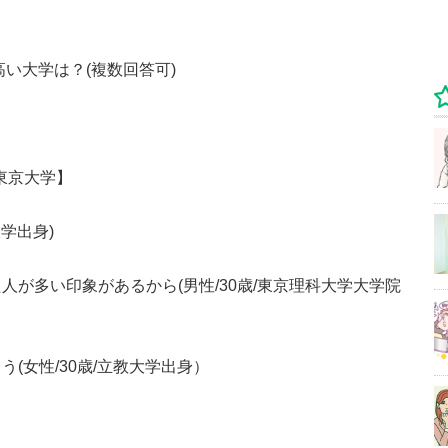
高い大学は？(複数回答可)
東京大学】
学出身)
が多い印象があるから(男性/30歳/東京理科大学大学院
(女性/30歳/立教大学出身）