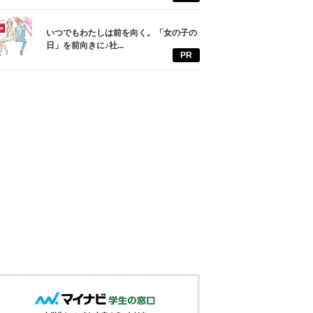
いつでもわたしは前を向く。「女の子の
日」を前向きに♪社...
PR