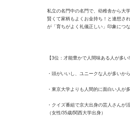
私立の名門中の名門で、幼稚舎から大
賢くて家柄もよくお金持ち！と連想さ
が「育ちがよく礼儀正しい」印象につ
【3位：才能豊かで人間味ある人が多い!
・頭がいいし、ユニークな人が多いから(女
・東京大学よりも人間的に面白い人が多い(
・クイズ番組で京大出身の芸人さんが
（女性/35歳/関西大学出身）