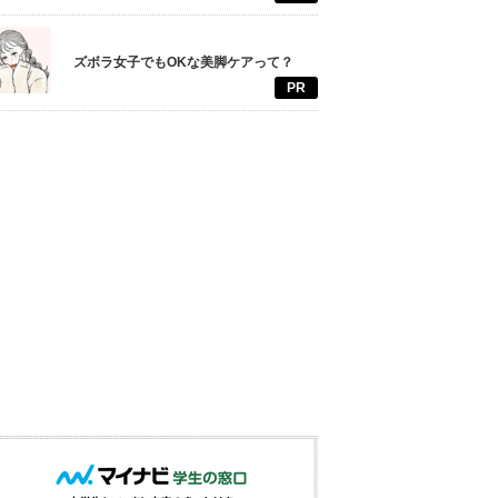
ズボラ女子でもOKな美脚ケアって？
PR