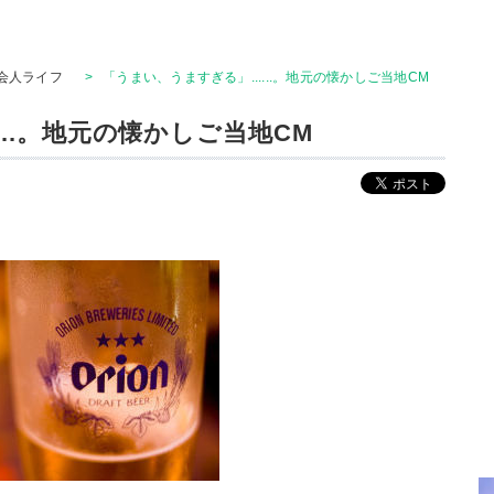
会人ライフ
>
「うまい、うますぎる」......。地元の懐かしご当地CM
...。地元の懐かしご当地CM