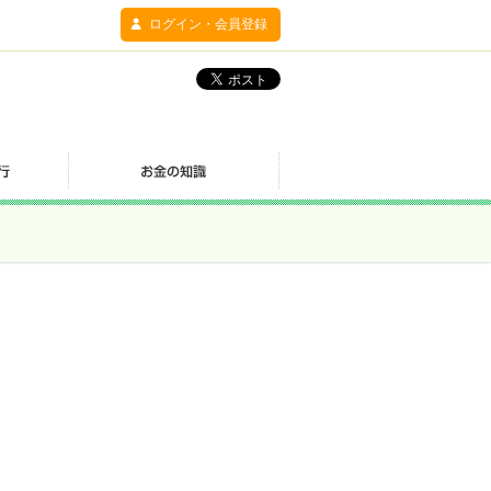
ログイン・会員登録