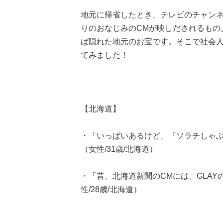
地元に帰省したとき、テレビのチャン
りのおなじみのCMが映しだされるもの
ば隠れた地元のお宝です。そこで社会人
てみました！
【北海道】
・「いっぱいあるけど、『ソラチしゃぶ
（女性/31歳/北海道）
・「昔、北海道新聞のCMには、GLAY
性/28歳/北海道）