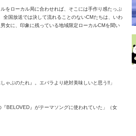
ネルをローカル局に合わせれば、そこには手作り感たっぷ
。全国放送では決して流れることのないCMたちは、いわ
男女に、印象に残っている地域限定ローカルCMを聞い
しゃぶのたれ』。エバラより絶対美味しいと思う!!」
の『BELOVED』がテーマソングに使われていた」（女