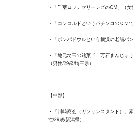
・「千葉ロッテマリーンズのCM」（女性
・「コンコルドというパチンコのＣＭで
・「ポンパドウルという横浜の老舗パン屋
・「地元埼玉の銘菓『十万石まんじゅう
（男性/29歳/埼玉県）
【中部】
・「川崎商会（ガソリンスタンド）。素
性/29歳/新潟県）