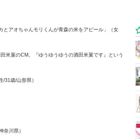
カとアオちゃんモリくんが青森の米をアピール」（女
田米菓のCM。『ゆうゆうゆうの酒田米菓です』という
/31歳/山形県）
/神奈川県）