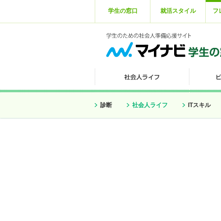
学生の窓口
就活スタイル
フ
診断
社会人ライフ
ITスキル