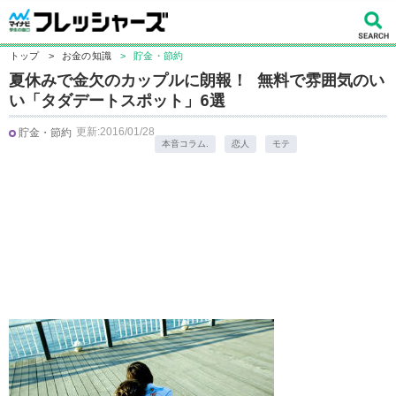
トップ
>
お金の知識
>
貯金・節約
夏休みで金欠のカップルに朗報！ 無料で雰囲気のい
い「タダデートスポット」6選
更新:2016/01/28
貯金・節約
本音コラム.
恋人
モテ