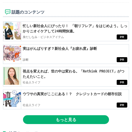
話題のコンテンツ
忙しい新社会人にぴったり！ 「朝リフレア」をはじめよう。しっ
かりニオイケアして24時間快適。
身だしなみ・ビジネスアイテム
PR
実はがんばりすぎ？新社会人『お疲れ度』診断
診断
PR
視点を変えれば、世の中は変わる。「Rethink PROJECT」がつ
たえたいこと。
社会人ライフ
PR
ウワサの真実がここにある！？ クレジットカードの都市伝説
社会人ライフ
PR
もっと見る