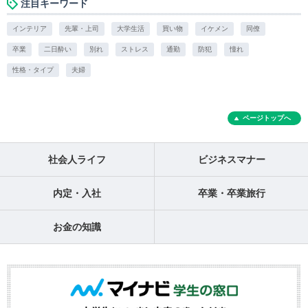
注目キーワード
インテリア
先輩・上司
大学生活
買い物
イケメン
同僚
卒業
二日酔い
別れ
ストレス
通勤
防犯
憧れ
性格・タイプ
夫婦
ページトップへ
社会人ライフ
ビジネスマナー
内定・入社
卒業・卒業旅行
お金の知識