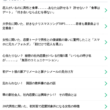
恋人がいるのに異性と食事......あなたは許せる？ 許せない？「食事は
デート」「付き合いなら止むを得ない」
大学生に聞いた、好きなクリスマスソングTOP5......若者も最新曲より
定番曲！
女性に聞いた、恋愛トークで男性との価値観の違いに驚愕したこと「スマ
ホに元カノフォルダ」「顔だけで恋人を選ぶ」
心当たりない？ 秘密の社内恋愛がバレる行動5選「いつもの呼び名
が......」「無言のコミュニケーション」
初デート後の脈アリメールと脈ナシメールの見分け方
忘れられない！ 国語の教科書のあの話
華の新社会人、社内恋愛には興味ナシ!? その理由とは
20代男性に聞いた、初対面で恋愛対象外になる女性の特徴