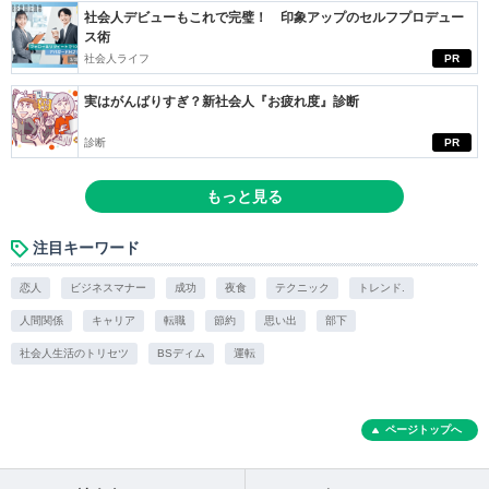
社会人デビューもこれで完璧！ 印象アップのセルフプロデュー
ス術
社会人ライフ
PR
実はがんばりすぎ？新社会人『お疲れ度』診断
診断
PR
もっと見る
注目キーワード
恋人
ビジネスマナー
成功
夜食
テクニック
トレンド.
人間関係
キャリア
転職
節約
思い出
部下
社会人生活のトリセツ
BSディム
運転
ページトップへ