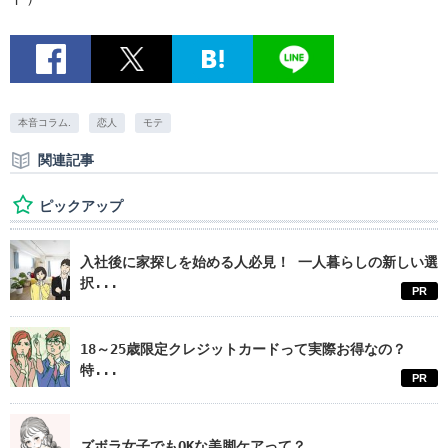
本音コラム.
恋人
モテ
関連記事
ピックアップ
入社後に家探しを始める人必見！ 一人暮らしの新しい選
択...
PR
18～25歳限定クレジットカードって実際お得なの？
特...
PR
ズボラ女子でもOKな美脚ケアって？