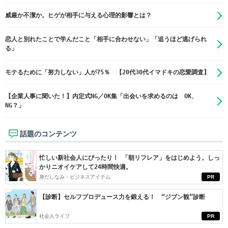
威厳か不潔か。ヒゲが相手に与える心理的影響とは？
恋人と別れたことで学んだこと「相手に合わせない」「追うほど逃げられ
る」
モテるために「努力しない」人が75％ 【20代30代イマドキの恋愛調査】
【企業人事に聞いた！】内定式NG／OK集「出会いを求めるのは OK、
NG？」
話題のコンテンツ
忙しい新社会人にぴったり！ 「朝リフレア」をはじめよう。しっ
かりニオイケアして24時間快適。
身だしなみ・ビジネスアイテム
PR
【診断】セルフプロデュース力を鍛える！ “ジブン観”診断
社会人ライフ
PR