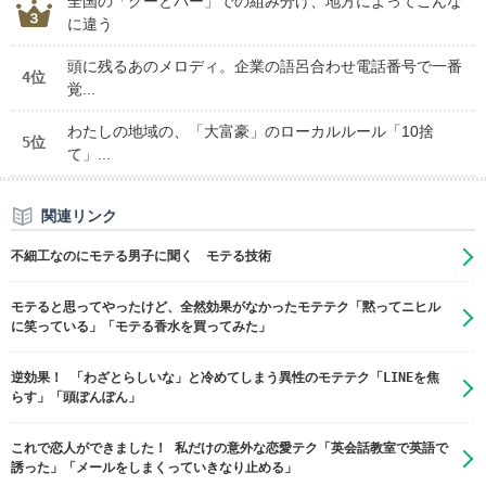
全国の「グーとパー」での組み分け、地方によってこんな
に違う
頭に残るあのメロディ。企業の語呂合わせ電話番号で一番
4位
覚...
わたしの地域の、「大富豪」のローカルルール「10捨
5位
て」...
関連リンク
不細工なのにモテる男子に聞く モテる技術
モテると思ってやったけど、全然効果がなかったモテテク「黙ってニヒル
に笑っている」「モテる香水を買ってみた」
逆効果！ 「わざとらしいな」と冷めてしまう異性のモテテク「LINEを焦
らす」「頭ぽんぽん」
これで恋人ができました！ 私だけの意外な恋愛テク「英会話教室で英語で
誘った」「メールをしまくっていきなり止める」