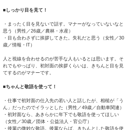
■しっかり目を見て！
・まったく目を見ないで話す。マナーがなっていないなと
思う（男性／26歳／農林・水産）
・目も合わさずに挨拶してきた。失礼だと思う（女性／30
歳／情報・IT）
人と視線を合わせるのが苦手な人もいるとは思います。そ
れでもやっぱり、初対面の挨拶くらいは、きちんと目を見
てするのがマナーです。
■ちゃんと敬語を使って！
・仕事で初対面の仕入先の若い人と話したが、相槌が「う
ん」だったのでイラッとした（男性／49歳／自動車関連）
・初対面なら、あきらかに年下でも敬語を使ってほしい
（女性／30歳／団体・公益法人・官公庁）
・後輩の微妙な敬語。後輩ならば、きちんとした敬語を使