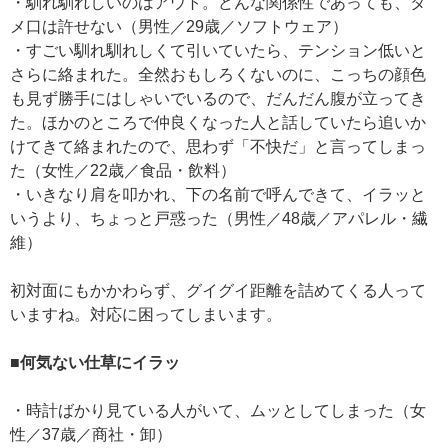
・馴れ馴れしいのはアウト。どんな関係性であっても、タ
メ口は許せない（男性／29歳／ソフトウェア）
・すごい馴れ馴れしくて引いていたら、テンション低いと
さらに絡まれた。全然おもしろくないのに、こっちの顔色
も見ず勝手にはしゃいでいるので、だんだん腹が立ってき
た。ほかのところで仲良くなった人と話していたら追いか
けてきて絡まれたので、思わず「不快だ」と言ってしまっ
た（女性／22歳／食品・飲料）
・いきなり肩を叩かれ、下の名前で呼んできて、イラッと
いうより、ちょっと戸惑った（男性／48歳／アパレル・繊
維）
初対面にもかかわらず、グイグイ距離を詰めてくる人って
いますね。対応に困ってしまいます。
■何気ない仕草にイラッ
・時計ばかり見ている人がいて、ムッとしてしまった（女
性／37歳／商社・卸）