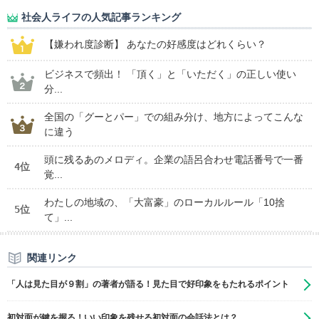
社会人ライフの人気記事ランキング
【嫌われ度診断】 あなたの好感度はどれくらい？
ビジネスで頻出！ 「頂く」と「いただく」の正しい使い
分...
全国の「グーとパー」での組み分け、地方によってこんな
に違う
頭に残るあのメロディ。企業の語呂合わせ電話番号で一番
4位
覚...
わたしの地域の、「大富豪」のローカルルール「10捨
5位
て」...
関連リンク
「人は見た目が９割」の著者が語る！見た目で好印象をもたれるポイント
初対面が鍵を握る！いい印象を残せる初対面の会話法とは？