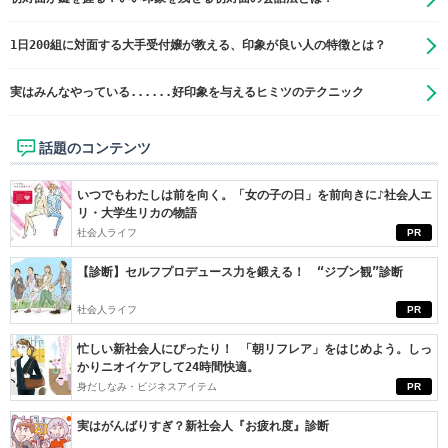
1日200組に対面する大手受付嬢が教える、印象が良い人の特徴とは？
実はみんなやっている......好印象を与えるヒミツのテクニック
話題のコンテンツ
いつでもわたしは前を向く。「女の子の日」を前向きに♪社会人エ
リ・大学生リカの物語
社会人ライフ
PR
【診断】セルフプロデュース力を鍛える！ “ジブン観”診断
社会人ライフ
PR
忙しい新社会人にぴったり！ 「朝リフレア」をはじめよう。しっ
かりニオイケアして24時間快適。
身だしなみ・ビジネスアイテム
PR
実はがんばりすぎ？新社会人『お疲れ度』診断