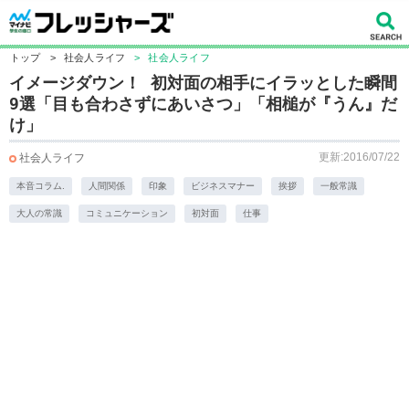
トップ
>
社会人ライフ
>
社会人ライフ
イメージダウン！ 初対面の相手にイラッとした瞬間
9選「目も合わさずにあいさつ」「相槌が『うん』だ
け」
更新:2016/07/22
社会人ライフ
本音コラム.
人間関係
印象
ビジネスマナー
挨拶
一般常識
大人の常識
コミュニケーション
初対面
仕事