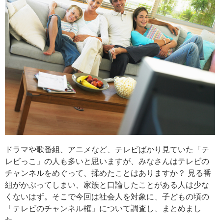
ドラマや歌番組、アニメなど、テレビばかり見ていた「テ
レビっこ」の人も多いと思いますが、みなさんはテレビの
チャンネルをめぐって、揉めたことはありますか？ 見る番
組がかぶってしまい、家族と口論したことがある人は少な
くないはず。そこで今回は社会人を対象に、子どもの頃の
「テレビのチャンネル権」について調査し、まとめまし