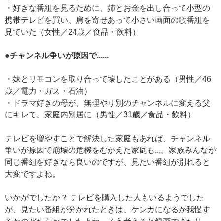
・好きな番組を見るために、姉とお金を出し合って小型の
携帯テレビを買い、肩を寄せあって小さい画面の歌番組を
見ていた（女性／24歳／食品・飲料）
●チャンネル争いが原因で......
・妹とリモコンを取り合って壊したことがある（男性／46
歳／電力・ガス・石油）
・ドラマ好きの母が、無理やり別のチャンネルに変える父
にキレて、家庭内別居に（男性／31歳／食品・飲料）
テレビを増やすことで解決した家庭もあれば、チャンネル
争いが原因で崩壊の危機をむかえた家庭も...。家族みんなが
同じ番組を好きなら良いのですが、見たい番組が別れると
大変ですよね。
いかがでしたか？ テレビを購入した人もいるようでした
が、見たい番組が分かれたときは、ケンカになるか我慢す