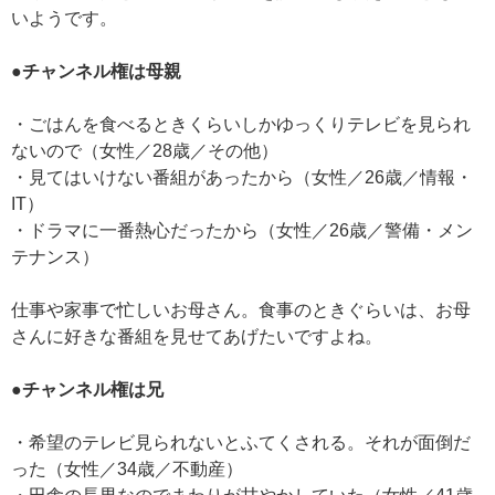
いようです。
●チャンネル権は母親
・ごはんを食べるときくらいしかゆっくりテレビを見られ
ないので（女性／28歳／その他）
・見てはいけない番組があったから（女性／26歳／情報・
IT）
・ドラマに一番熱心だったから（女性／26歳／警備・メン
テナンス）
仕事や家事で忙しいお母さん。食事のときぐらいは、お母
さんに好きな番組を見せてあげたいですよね。
●チャンネル権は兄
・希望のテレビ見られないとふてくされる。それが面倒だ
った（女性／34歳／不動産）