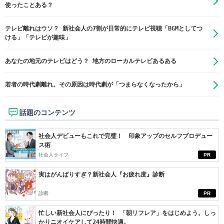
使ったことある？
テレビ離れはウソ？ 新社会人の7割が日常的にテレビ視聴「BGMとしてつ
ける」「テレビが趣味」
あなたの地元のテレビはどう？ 地方のローカルテレビあるある
若者の時代劇離れ。その原因は時代劇が「つまらなくなったから」
話題のコンテンツ
社会人デビューもこれで完璧！ 印象アップのセルフプロデュー
ス術
社会人ライフ
PR
実はがんばりすぎ？新社会人『お疲れ度』診断
診断
PR
忙しい新社会人にぴったり！ 「朝リフレア」をはじめよう。しっ
かりニオイケアして24時間快適。