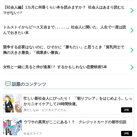
【社会人編】1カ月に何冊くらい本を読みますか？ 社会人はあまり読むヒ
マがない!?
トルストイからピース又吉まで......。社会人に聞いた、人生で一度は読
んでおきたい本
競争する必要はないのに、ひそかに「勝ちたい」と思うとき「貧乳同士で
胸の大きさ勝負」「残業多い勝負」
女性と一緒に見ると仲が進展!? するかもしれない恋愛映画5本
話題のコンテンツ
忙しい新社会人にぴったり！ 「朝リフレア」をはじめよう。しっ
かりニオイケアして24時間快適。
身だしなみ・ビジネスアイテム
PR
ウワサの真実がここにある！？ クレジットカードの都市伝説
社会人ライフ
PR