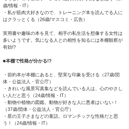
歳/情報・IT）
・私が筋肉大好きなので、トレーニング本を読んでる人に
はクラッとくる（26歳/マスコミ・広告）
実用書や趣味の本を見て、相手の私生活を想像する女性は
多いようです。気になる人との相性を知るには本棚観察が
有効!?
■本棚で性格が分かる!?
・節約本が本棚にあると、堅実な印象を受ける（27歳/団
体・公益法人・官公庁）
・きれいな風景写真集などを読んでいる人は、心のやさし
い人だと思う（24歳/情報・IT）
・動物や植物の図鑑。動物が好きな人に悪者はいない！
（37歳/団体・公益法人・官公庁）
・星の王子さまなどの童話。ロマンチックな性格だと思
う！（24歳/情報・IT）