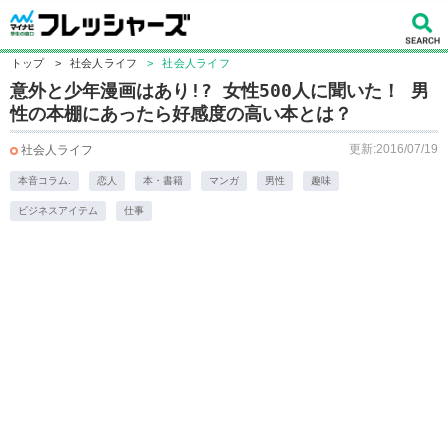
トップ
>
社会人ライフ
>
社会人ライフ
意外と少年漫画はあり!? 女性500人に聞いた！ 男
性の本棚にあったら好感度の高い本とは？
更新:2016/07/19
社会人ライフ
本音コラム.
恋人
本・書籍
マンガ
男性
趣味
ビジネスアイテム
仕事