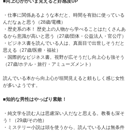
■向上心がかいま見えると好感度UP
・仕事に関係あるような本だと、時間を有効に使っている
んだなぁと思う（28歳/電機）
・歴史系の本！ 歴史上の人物から学べることはたくさんあ
るから意識が高いと思う（27歳/団体・公益法人・官公庁）
・ビジネス書を読んでいる人は、真面目で出世しそうだと
思える（27歳/医療・福祉）
・国際的なビジネス書。視野が広そうだし向上心も強そう
（27歳/ホテル・旅行・アミューズメント）
読んでいる本から向上心が垣間見えると頼もしく感じ女性
が多いようです。
■知的な男性はやっぱり素敵！
・純文学を読む人は思慮深い人だなと思える。教養も深そ
う！（29歳/その他）
・ミステリー小説は頭を使うから、読んでいる人は無条件