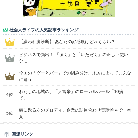
社会人ライフの人気記事ランキング
【嫌われ度診断】 あなたの好感度はどれくらい？
ビジネスで頻出！ 「頂く」と「いただく」の正しい使い
分...
全国の「グーとパー」での組み分け、地方によってこんな
に違う
わたしの地域の、「大富豪」のローカルルール「10捨
4位
て」...
頭に残るあのメロディ。企業の語呂合わせ電話番号で一番
5位
覚...
関連リンク