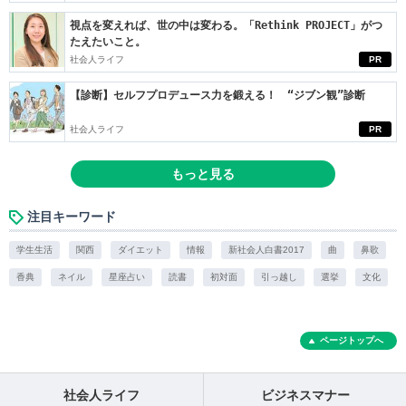
視点を変えれば、世の中は変わる。「Rethink PROJECT」がつ
たえたいこと。
社会人ライフ
PR
【診断】セルフプロデュース力を鍛える！ “ジブン観”診断
社会人ライフ
PR
もっと見る
注目キーワード
学生生活
関西
ダイエット
情報
新社会人白書2017
曲
鼻歌
香典
ネイル
星座占い
読書
初対面
引っ越し
選挙
文化
ページトップへ
社会人ライフ
ビジネスマナー