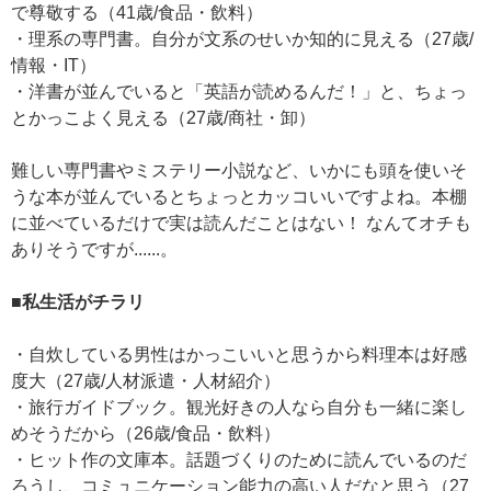
で尊敬する（41歳/食品・飲料）
・理系の専門書。自分が文系のせいか知的に見える（27歳/
情報・IT）
・洋書が並んでいると「英語が読めるんだ！」と、ちょっ
とかっこよく見える（27歳/商社・卸）
難しい専門書やミステリー小説など、いかにも頭を使いそ
うな本が並んでいるとちょっとカッコいいですよね。本棚
に並べているだけで実は読んだことはない！ なんてオチも
ありそうですが......。
■私生活がチラリ
・自炊している男性はかっこいいと思うから料理本は好感
度大（27歳/人材派遣・人材紹介）
・旅行ガイドブック。観光好きの人なら自分も一緒に楽し
めそうだから（26歳/食品・飲料）
・ヒット作の文庫本。話題づくりのために読んでいるのだ
ろうし、コミュニケーション能力の高い人だなと思う（27