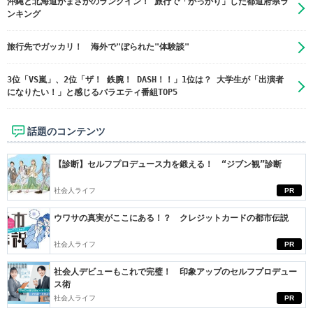
沖縄と北海道がまさかのランクイン！ 旅行で「がっかり」した都道府県ラ
ンキング
旅行先でガッカリ！ 海外で"ぼられた"体験談"
3位「VS嵐」、2位「ザ！ 鉄腕！ DASH！！」1位は？ 大学生が「出演者
になりたい！」と感じるバラエティ番組TOP5
話題のコンテンツ
【診断】セルフプロデュース力を鍛える！ “ジブン観”診断
社会人ライフ
PR
ウワサの真実がここにある！？ クレジットカードの都市伝説
社会人ライフ
PR
社会人デビューもこれで完璧！ 印象アップのセルフプロデュー
ス術
社会人ライフ
PR