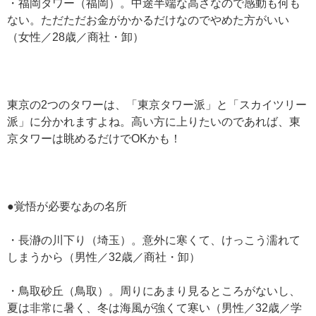
・福岡タワー（福岡）。中途半端な高さなので感動も何も
ない。ただただお金がかかるだけなのでやめた方がいい
（女性／28歳／商社・卸）
東京の2つのタワーは、「東京タワー派」と「スカイツリー
派」に分かれますよね。高い方に上りたいのであれば、東
京タワーは眺めるだけでOKかも！
●覚悟が必要なあの名所
・長瀞の川下り（埼玉）。意外に寒くて、けっこう濡れて
しまうから（男性／32歳／商社・卸）
・鳥取砂丘（鳥取）。周りにあまり見るところがないし、
夏は非常に暑く、冬は海風が強くて寒い（男性／32歳／学