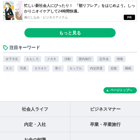
忙しい新社会人にぴったり！ 「朝リフレア」をはじめよう。しっ
かりニオイケアして24時間快適。
身だしなみ・ビジネスアイテム
PR
もっと見る
注目キーワード
女子大生
おもしろ
メガネ
活動
国内旅行
忘年会
情報
ネコ
写真
カラオケ
香り
カップル
内定辞退
拡散
睡眠
ページトップへ
社会人ライフ
ビジネスマナー
内定・入社
卒業・卒業旅行
お金の知識