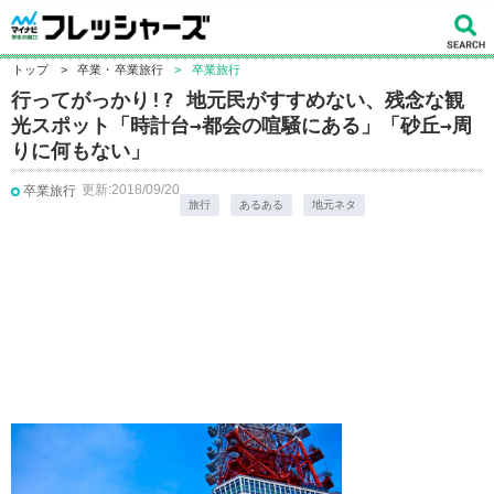
トップ
>
卒業・卒業旅行
>
卒業旅行
行ってがっかり!? 地元民がすすめない、残念な観
光スポット「時計台→都会の喧騒にある」「砂丘→周
りに何もない」
更新:2018/09/20
卒業旅行
旅行
あるある
地元ネタ