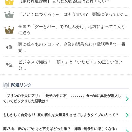
【嫌われ度診断】 あなたの好感度はどれくらい？
「いいくにつくろう～」はもう古い!? 実際に使っていた...
全国の「グーとパー」での組み分け、地方によってこんな
に違う
頭に残るあのメロディ。企業の語呂合わせ電話番号で一番
4位
覚...
ビジネスで頻出！ 「頂く」と「いただく」の正しい使い
5位
分...
関連リンク
「プリンの中央にアリ」「餃子の中に石」......。食べ物に異物が混入し
ていてビックリした経験は？
もしかして自分も!? 夏の害虫を大量発生させてしまうタイプの人って？
海VS山、夏のおでかけと言えばどっち派？「海派→無条件に楽しくなる」