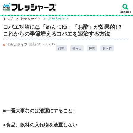
トップ
>
社会人ライフ
>
社会人ライフ
コバエ対策には「めんつゆ」「お酢」が効果的!?
これからの季節増えるコバエを退治する方法
更新:2018/07/19
社会人ライフ
雑学.
暮らし
掃除
食べ物
■一番大事なのは清潔にすること！
●食品、飲料の入れ物を放置しない