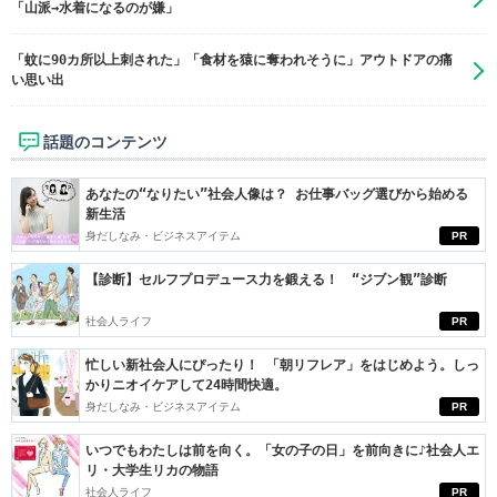
「山派→水着になるのが嫌」
「蚊に90カ所以上刺された」「食材を猿に奪われそうに」アウトドアの痛
い思い出
話題のコンテンツ
あなたの“なりたい”社会人像は？ お仕事バッグ選びから始める
新生活
身だしなみ・ビジネスアイテム
PR
【診断】セルフプロデュース力を鍛える！ “ジブン観”診断
社会人ライフ
PR
忙しい新社会人にぴったり！ 「朝リフレア」をはじめよう。しっ
かりニオイケアして24時間快適。
身だしなみ・ビジネスアイテム
PR
いつでもわたしは前を向く。「女の子の日」を前向きに♪社会人エ
リ・大学生リカの物語
社会人ライフ
PR