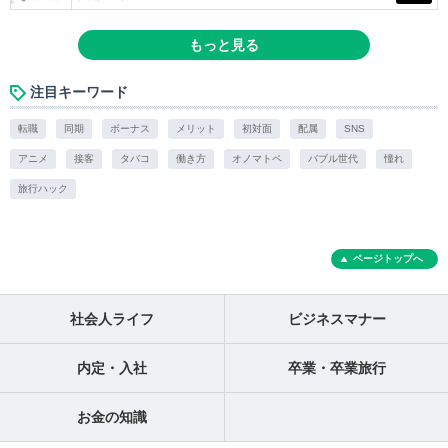
もっと見る
注目キーワード
転職
同期
ボーナス
メリット
初対面
配属
SNS
アニメ
接客
タバコ
働き方
オノマトペ
バブル世代
憧れ
旅行ハック
ページトップへ
社会人ライフ
ビジネスマナー
内定・入社
卒業・卒業旅行
お金の知識