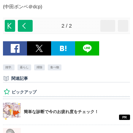
(中田ボンベ＠dcp)
2 / 2
雑学.
暮らし
掃除
食べ物
関連記事
ピックアップ
簡単な診断で今のお疲れ度をチェック！
PR