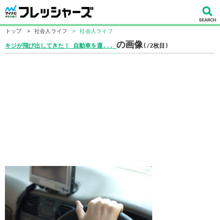
トップ
>
社会人ライフ
>
社会人ライフ
の画像
キジが飛び出してきた！ 自動車を運...
(/2枚目)