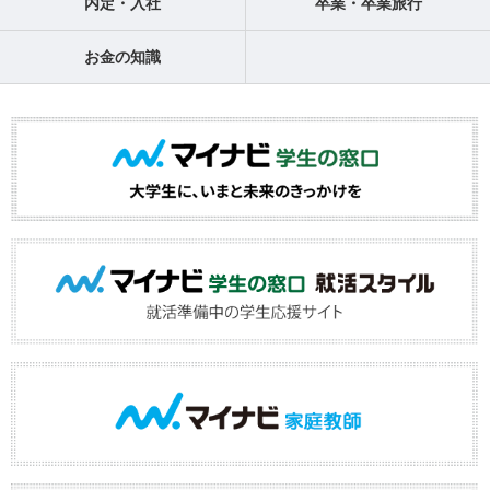
内定・入社
卒業・卒業旅行
お金の知識