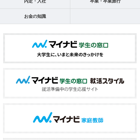
内定・入社
卒業・卒業旅行
お金の知識