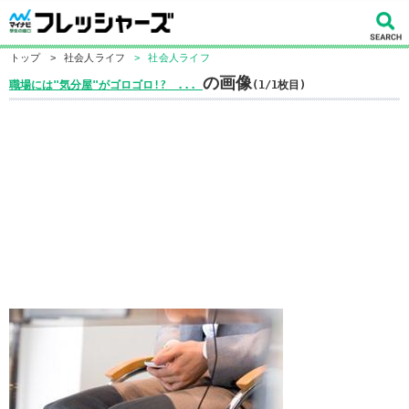
トップ
>
社会人ライフ
>
社会人ライフ
の画像
職場には"気分屋"がゴロゴロ!? ...
(1/1枚目)