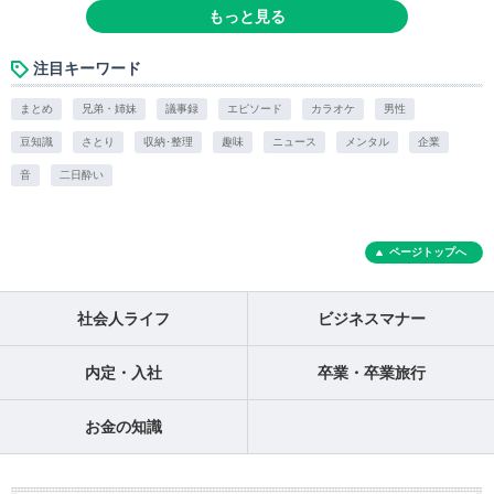
もっと見る
注目キーワード
まとめ
兄弟・姉妹
議事録
エピソード
カラオケ
男性
豆知識
さとり
収納･整理
趣味
ニュース
メンタル
企業
音
二日酔い
ページトップへ
社会人ライフ
ビジネスマナー
内定・入社
卒業・卒業旅行
お金の知識