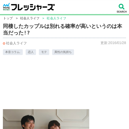
トップ
>
社会人ライフ
>
社会人ライフ
同棲したカップルは別れる確率が高いというのは本
当だった!?
更新:2016/01/28
社会人ライフ
本音コラム.
恋人
モテ
異性の気持ち