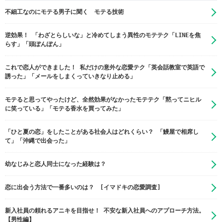
不細工なのにモテる男子に聞く モテる技術
逆効果！ 「わざとらしいな」と冷めてしまう異性のモテテク「LINEを焦
らす」「頭ぽんぽん」
これで恋人ができました！ 私だけの意外な恋愛テク「英会話教室で英語で
誘った」「メールをしまくっていきなり止める」
モテると思ってやったけど、全然効果がなかったモテテク「黙ってニヒル
に笑っている」「モテる香水を買ってみた」
「ひと夏の恋」をしたことがある社会人はどれくらい？ 「鰻屋で相席し
て」「沖縄で出会った」
幼なじみと恋人同士になった経験は？
恋に出会う方法で一番多いのは？ [イマドキの恋愛調査]
新入社員の頼れるアニキを目指せ！ 不安な新入社員へのアプローチ方法。
【男性編】