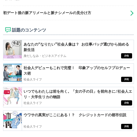
初デート後の脈アリメールと脈ナシメールの見分け方
話題のコンテンツ
あなたの“なりたい”社会人像は？ お仕事バッグ選びから始める
新生活
身だしなみ・ビジネスアイテム
PR
社会人デビューもこれで完璧！ 印象アップのセルフプロデュー
ス術
社会人ライフ
PR
いつでもわたしは前を向く。「女の子の日」を前向きに♪社会人エ
リ・大学生リカの物語
社会人ライフ
PR
ウワサの真実がここにある！？ クレジットカードの都市伝説
社会人ライフ
PR