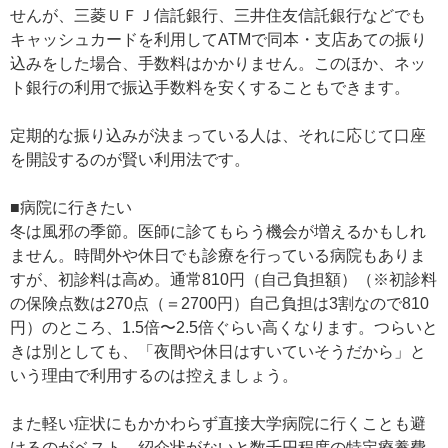
せんが、三菱ＵＦＪ信託銀行、三井住友信託銀行などでも
キャッシュカードを利用してATMで同本・支店あての振り
込みをした場合、手数料はかかりません。このほか、ネッ
ト銀行の利用で振込手数料を安くすることもできます。
定期的な振り込みが決まっている人は、それに応じて口座
を開設するのが賢い利用法です。
■病院に行きたい
冬は風邪の季節。医師に診てもらう機会が増えるかもしれ
ません。時間外や休日でも診療を行っている病院もありま
すが、初診料は高め。通常810円（自己負担額）（※初診料
の保険点数は270点（＝2700円）自己負担は3割なので810
円）のところ、1.5倍〜2.5倍ぐらい高くなります。つらいと
きは別としても、「夜間や休日はすいていそうだから」と
いう理由で利用するのは控えましょう。
また軽い症状にもかかわらず直接大学病院に行くことも避
けるのがベスト。紹介状がないと数千円程度の特定療養費