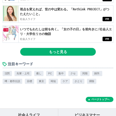
視点を変えれば、世の中は変わる。「Rethink PROJECT」がつ
たえたいこと。
社会人ライフ
PR
いつでもわたしは前を向く。「女の子の日」を前向きに♪社会人エ
リ・大学生リカの物語
社会人ライフ
PR
もっと見る
注目キーワード
沈黙
先輩・上司
癒し
PC
集中
クセ
同期
雑学.
噂・都市伝説
目標
東京
時短
ケア
さとり
掃除
ページトップへ
社会人ライフ
ビジネスマナー