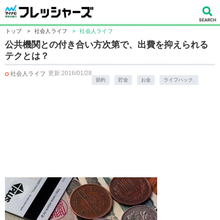
トップ
>
社会人ライフ
>
社会人ライフ
公共機関との付き合い方次第で、出費を抑えられる
テクとは？
更新:2016/01/28
社会人ライフ
節約
貯金
お金
ライフハック.