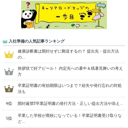
入社準備の人気記事ランキング
健康診断書は開封せずに郵送するの？ 提出先・提出方法
の...
挨拶状で好アピール！ 内定先への暑中＆残暑見舞いの考え
方
卒業証明書の有効期限はいつまで？紛失や発行忘れの対処
法も
4位
開封厳禁⁉卒業証明書の発行方法・正しい提出方法や添え...
卒業した学校が廃校になっている！卒業証明書受け取りな
5位
ど...