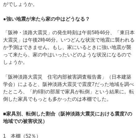
がでしょうか。
●強い地震が来たら家の中はどうなる？
「阪神・淡路大震災」の発生時刻は午前5時46分、「東日本
大震災」は午後2時46分。いつどんな状況で地震に襲われる
か予測はできません。もし、家にいるときに強い地震が襲
って来たら、家の中はいったいどのような状況になるので
しょうか。
「阪神淡路大震災 住宅内部被害調査報告書」（日本建築
学会）によると、阪神淡路大震災で震度7だった地域を調べ
たところ、「約6割の部屋で家具が転倒」という結果に。転
倒した家具でもっとも多かったのは本棚でした。
■家具別、転倒した割合（阪神淡路大震災における震度7の
地域での被害状況）
1 本棚（52％）