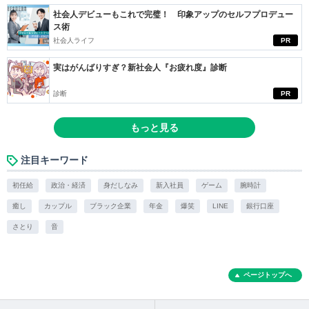
社会人デビューもこれで完璧！ 印象アップのセルフプロデュー
ス術
社会人ライフ
PR
実はがんばりすぎ？新社会人『お疲れ度』診断
診断
PR
もっと見る
注目キーワード
初任給
政治・経済
身だしなみ
新入社員
ゲーム
腕時計
癒し
カップル
ブラック企業
年金
爆笑
LINE
銀行口座
さとり
音
ページトップへ