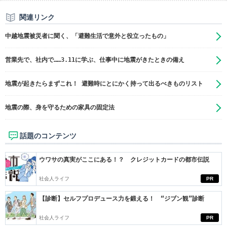
関連リンク
中越地震被災者に聞く、「避難生活で意外と役立ったもの」
営業先で、社内で……3.11に学ぶ、仕事中に地震がきたときの備え
地震が起きたらまずこれ！ 避難時にとにかく持って出るべきものリスト
地震の際、身を守るための家具の固定法
話題のコンテンツ
ウワサの真実がここにある！？ クレジットカードの都市伝説
社会人ライフ
PR
【診断】セルフプロデュース力を鍛える！ “ジブン観”診断
社会人ライフ
PR