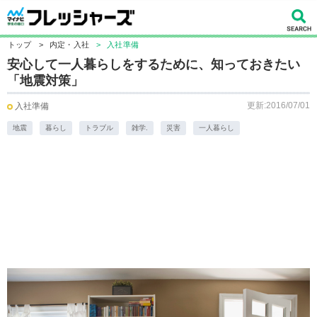
トップ
>
内定・入社
>
入社準備
安心して一人暮らしをするために、知っておきたい
「地震対策」
更新:2016/07/01
入社準備
地震
暮らし
トラブル
雑学.
災害
一人暮らし