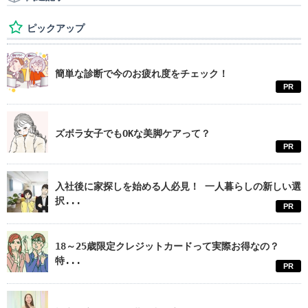
ピックアップ
簡単な診断で今のお疲れ度をチェック！
PR
ズボラ女子でもOKな美脚ケアって？
PR
入社後に家探しを始める人必見！ 一人暮らしの新しい選
択...
PR
18～25歳限定クレジットカードって実際お得なの？
特...
PR