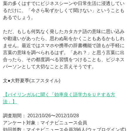
葉の多くはすでにビジネスシーンや日常生活に浸透してい
るだけに、「今さら恥ずかしくて聞けない」ということも
あるでしょう。
ただ、もしも何気なく発したカタカナ語の意味に思い込み
や勘違いがあったら、思わぬ恥をかくこともあるかもしれ
ません。最近ではスマホや携帯の辞書機能で誰もが手軽に
言葉の意味を調べられるはず。「あれ？」と思う言葉に出
合ったら、その都度調べる習慣をつけることも、ビジネス
パーソンとして大切なことと言えそうです。
文●大野夏季(エフスタイル)
【バイリンガルに聞く「効率良く語学力をＵＰする方
法」】
調査期間： 2012/10/26〜2012/10/28
アンケート対象：マイナビニュース会員
効回答数：マイナビニュース会員396人(ウェブログイン式)