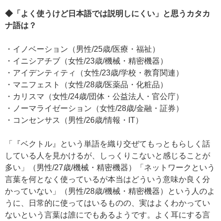
◆「よく使うけど日本語では説明しにくい」と思うカタカ
ナ語は？
・イノベーション（男性/25歳/医療・福祉）
・イニシアチブ（女性/23歳/機械・精密機器）
・アイデンティティ（女性/23歳/学校・教育関連）
・マニフェスト（女性/28歳/医薬品・化粧品）
・カリスマ（女性/24歳/団体・公益法人・官公庁）
・ノーマライゼーション（女性/28歳/金融・証券）
・コンセンサス（男性/26歳/情報・IT）
「『ベクトル』という単語を織り交ぜてもっともらしく話
している人を見かけるが、しっくりこないと感じることが
多い」（男性/27歳/機械・精密機器）「ネットワークという
言葉を何となく使っているが本当はどういう意味か良く分
かっていない」（男性/28歳/機械・精密機器）という人のよ
うに、日常的に使ってはいるものの、実はよくわかってい
ないという言葉は誰にでもあるようです。よく耳にする言