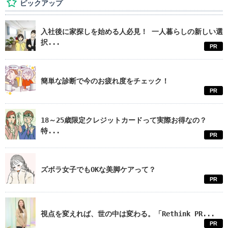
ピックアップ
入社後に家探しを始める人必見！ 一人暮らしの新しい選
択...
PR
簡単な診断で今のお疲れ度をチェック！
PR
18～25歳限定クレジットカードって実際お得なの？
特...
PR
ズボラ女子でもOKな美脚ケアって？
PR
視点を変えれば、世の中は変わる。「Rethink PR...
PR