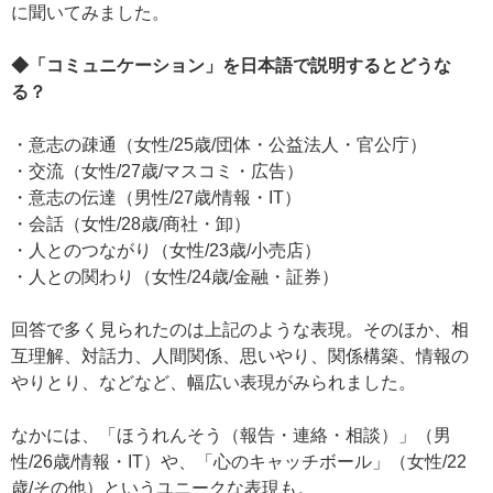
に聞いてみました。
◆「コミュニケーション」を日本語で説明するとどうな
る？
・意志の疎通（女性/25歳/団体・公益法人・官公庁）
・交流（女性/27歳/マスコミ・広告）
・意志の伝達（男性/27歳/情報・IT）
・会話（女性/28歳/商社・卸）
・人とのつながり（女性/23歳/小売店）
・人との関わり（女性/24歳/金融・証券）
回答で多く見られたのは上記のような表現。そのほか、相
互理解、対話力、人間関係、思いやり、関係構築、情報の
やりとり、などなど、幅広い表現がみられました。
なかには、「ほうれんそう（報告・連絡・相談）」（男
性/26歳/情報・IT）や、「心のキャッチボール」（女性/22
歳/その他）というユニークな表現も。