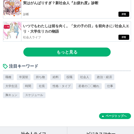
実はがんばりすぎ？新社会人『お疲れ度』診断
診断
PR
いつでもわたしは前を向く。「女の子の日」を前向きに♪社会人エ
リ・大学生リカの物語
社会人ライフ
PR
もっと見る
注目キーワード
職種
年賀状
持ち物
給料
役職
社会人
政治・経済
大学生活
時間
社長
性格・タイプ
若者の〇〇離れ
仕事
胸キュン
スケジュール
ページトップへ