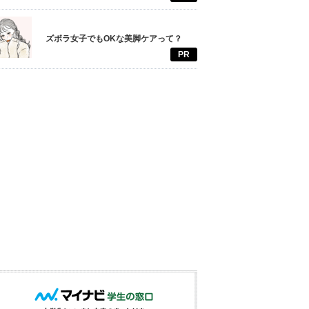
ズボラ女子でもOKな美脚ケアって？
PR