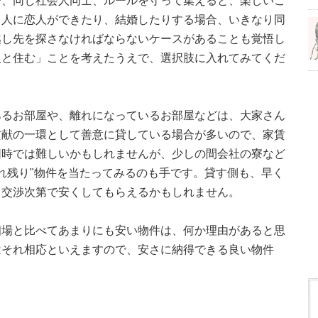
で、同じ社会人同士、ルールを守って集えると、楽しいこ
る人に恋人ができたり、結婚したりする場合、いきなり同
越し先を探さなければならないケースがあることも覚悟し
人と住む」ことを考えたうえで、選択肢に入れてみてくだ
あるお部屋や、離れになっているお部屋などは、大家さん
貢献の一環として善意に貸している場合が多いので、家賃
同時では難しいかもしれませんが、少しの間会社の寮など
売れ残り"物件を当たってみるのも手です。貸す側も、早く
、交渉次第で安くしてもらえるかもしれません。
相場と比べてあまりにも安い物件は、何か理由があると思
はそれ相応といえますので、安さに納得できる良い物件