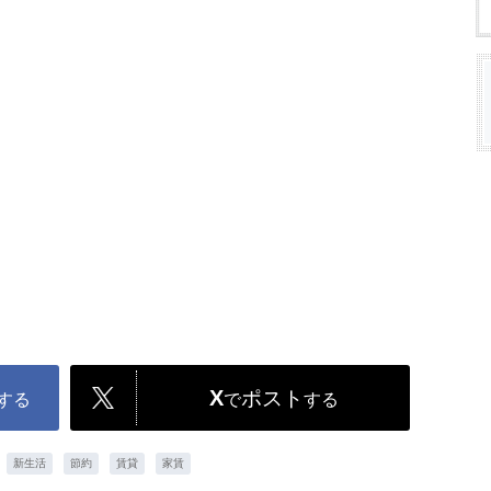
X
ポスト
する
で
する
新生活
節約
賃貸
家賃