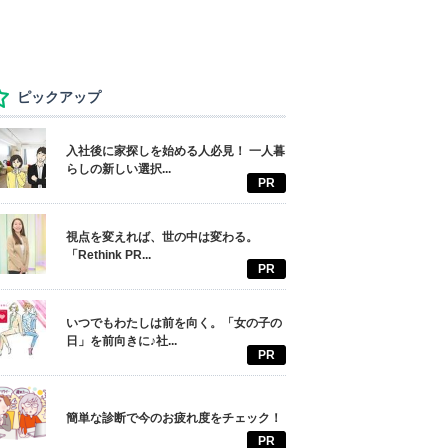
ピックアップ
入社後に家探しを始める人必見！ 一人暮
らしの新しい選択...
PR
視点を変えれば、世の中は変わる。
「Rethink PR...
PR
いつでもわたしは前を向く。「女の子の
日」を前向きに♪社...
PR
簡単な診断で今のお疲れ度をチェック！
PR