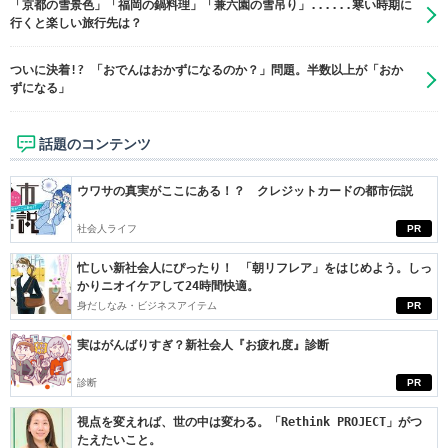
「京都の雪景色」「福岡の鍋料理」「兼六園の雪吊り」......寒い時期に
行くと楽しい旅行先は？
ついに決着!? 「おでんはおかずになるのか？」問題。半数以上が「おか
ずになる」
話題のコンテンツ
ウワサの真実がここにある！？ クレジットカードの都市伝説
社会人ライフ
PR
忙しい新社会人にぴったり！ 「朝リフレア」をはじめよう。しっ
かりニオイケアして24時間快適。
身だしなみ・ビジネスアイテム
PR
実はがんばりすぎ？新社会人『お疲れ度』診断
診断
PR
視点を変えれば、世の中は変わる。「Rethink PROJECT」がつ
たえたいこと。