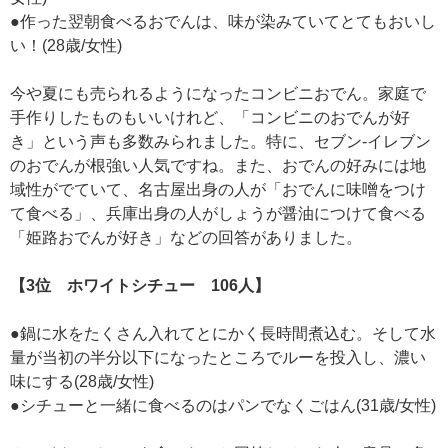
●作った翌朝食べるおでんは、味が染みていてとてもおいし
い！(28歳/女性)
今や夏にも売られるようになったコンビニおでん。家庭で
手作りしたものもいいけれど、「コンビニのおでんが好
き」という声も多数みられました。特に、セブン-イレブン
のおでんが根強い人気ですね。また、おでんの好みには地
域性がでていて、名古屋出身の人が「おでんに味噌をつけ
て食べる」、兵庫出身の人がしょうが醤油につけて食べる
「姫路おでんが好き」などの回答がありました。
【3位 ホワイトシチュー 106人】
●鍋に水をたくさん入れてとにかく長時間煮込む。そして水
量が当初の半分以下になったところでルーを投入し、濃い
味にする(28歳/女性)
●シチューと一緒に食べるのはパンでなくごはん(31歳/女性)