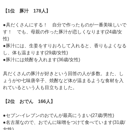
【1位 豚汁 178人】
●具だくさんにする！ 自分で作ったものが一番美味しいで
す！ でも、母親の作った豚汁が恋しくなります(24歳/女
性)
●豚汁には、生姜をすりおろして入れると、香りもよくなる
し、体も温まります(29歳/女性)
●豚汁には焼酎を入れます(36歳/女性)
具だくさんの豚汁が好きという回答の人が多数。また、し
ょうがや七味唐辛子、焼酎など体が温まるような食材を入
れているという人も目立ちました。
【2位 おでん 166人】
●セブン-イレブンのおでんが最高にうまい(27歳/男性)
●名古屋なので、おでんに味噌をつけて食べています(31歳/
女性)