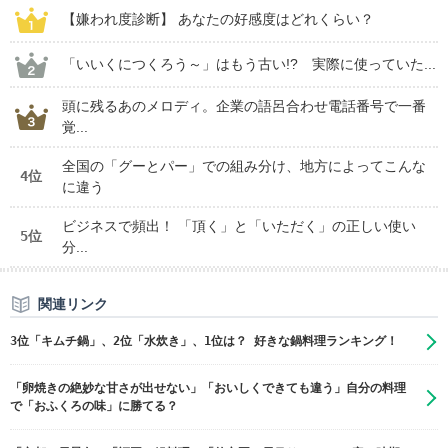
【嫌われ度診断】 あなたの好感度はどれくらい？
「いいくにつくろう～」はもう古い!? 実際に使っていた...
頭に残るあのメロディ。企業の語呂合わせ電話番号で一番
覚...
全国の「グーとパー」での組み分け、地方によってこんな
4位
に違う
ビジネスで頻出！ 「頂く」と「いただく」の正しい使い
5位
分...
関連リンク
3位「キムチ鍋」、2位「水炊き」、1位は？ 好きな鍋料理ランキング！
「卵焼きの絶妙な甘さが出せない」「おいしくできても違う」自分の料理
で「おふくろの味」に勝てる？