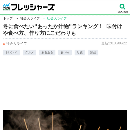
トップ
>
社会人ライフ
>
社会人ライフ
冬に食べたい"あったか汁物"ランキング！ 味付け
や食べ方、作り方にこだわりも
更新:2016/06/22
社会人ライフ
トレンド.
グルメ
あるある
食べ物
母親
家族