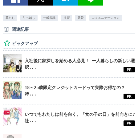
暮らし
引っ越し
一般常識
挨拶
賃貸
コミュニケーション
関連記事
ピックアップ
入社後に家探しを始める人必見！ 一人暮らしの新しい選
択...
PR
18～25歳限定クレジットカードって実際お得なの？
特...
PR
いつでもわたしは前を向く。「女の子の日」を前向きに♪
社...
PR