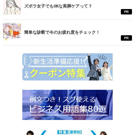
ズボラ女子でもOKな美脚ケアって？
PR
簡単な診断で今のお疲れ度をチェック！
PR