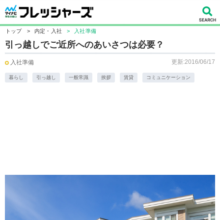
トップ
>
内定・入社
>
入社準備
引っ越しでご近所へのあいさつは必要？
更新:2016/06/17
入社準備
暮らし
引っ越し
一般常識
挨拶
賃貸
コミュニケーション