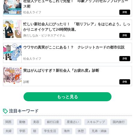
社会人デビューもこれで完璧！ 印象アップのセルフプロデュー
ス術
社会人ライフ
PR
忙しい新社会人にぴったり！ 「朝リフレア」をはじめよう。しっ
かりニオイケアして24時間快適。
身だしなみ・ビジネスアイテム
PR
ウワサの真実がここにある！？ クレジットカードの都市伝説
社会人ライフ
PR
実はがんばりすぎ？新社会人『お疲れ度』診断
診断
PR
もっと見る
注目キーワード
関西
動物
美容
銀行口座
星座占い
スキルアップ
国内旅行
夫婦
学部
朝
学生生活
海外
休憩
兄弟・姉妹