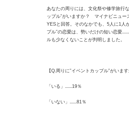
あなたの周りには、文化祭や修学旅行な
ップル"がいますか？ マイナビニュース
YESと回答。そのなかでも、5人に1
プル"の恋愛は、勢いだけの短い恋愛...
ルも少なくないことが判明しました。
【Q.周りに"イベントカップル"がいま
「いる」......19％
「いない」......81％