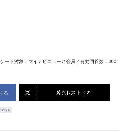
21／アンケート対象：マイナビニュース会員／有効回答数：300
X
ポスト
する
で
する
の気持ち