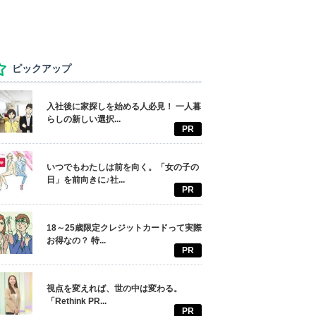
ピックアップ
入社後に家探しを始める人必見！ 一人暮
らしの新しい選択...
PR
いつでもわたしは前を向く。「女の子の
日」を前向きに♪社...
PR
18～25歳限定クレジットカードって実際
お得なの？ 特...
PR
視点を変えれば、世の中は変わる。
「Rethink PR...
PR