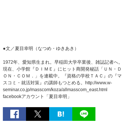
●文／夏目幸明（なつめ・ゆきあき）
1972年、愛知県生まれ。早稲田大学卒業後、雑誌記者へ。
現在、小学館『ＤＩＭＥ』にヒット商開発秘話「ＵＮ・Ｄ
ＯＮ・ＣＯＭ．」を連載中。『資格の学校ＴＡＣ』の『マ
スコミ・就活対策』の講師もつとめる。http://www.w-
seminar.co.jp/masscom/koza/allmasscom_east.html
facebookアカウント「夏目幸明」