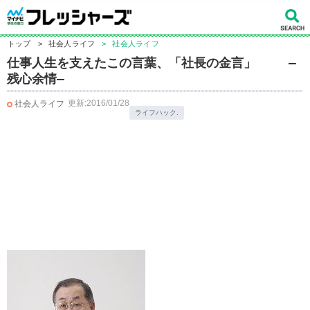
トップ
>
社会人ライフ
>
社会人ライフ
仕事人生を支えたこの言葉、「社長の金言」 ―
残心余情―
更新:2016/01/28
社会人ライフ
ライフハック.