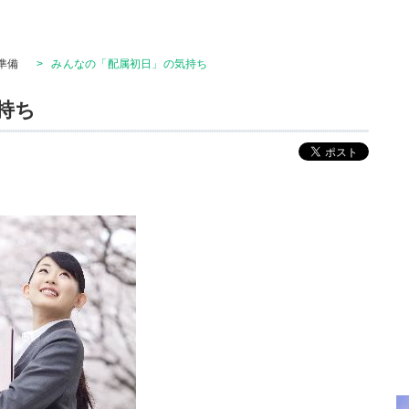
準備
>
みんなの「配属初日」の気持ち
持ち