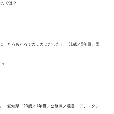
たのでは？
にしどろもどろでカミカミだった」（31歳／5年目／団
?
」（愛知県／23歳／1年目／公務員／秘書・アシスタン