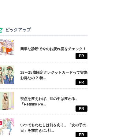
ピックアップ
簡単な診断で今のお疲れ度をチェック！
PR
18～25歳限定クレジットカードって実際
お得なの？ 特...
PR
視点を変えれば、世の中は変わる。
「Rethink PR...
PR
いつでもわたしは前を向く。「女の子の
日」を前向きに♪社...
PR