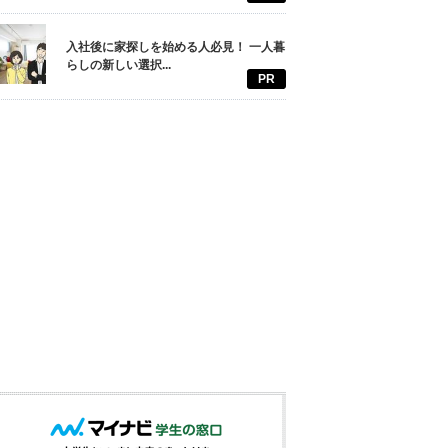
入社後に家探しを始める人必見！ 一人暮
らしの新しい選択...
PR