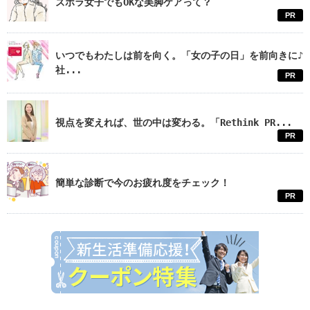
ズボラ女子でもOKな美脚ケアって？
PR
いつでもわたしは前を向く。「女の子の日」を前向きに♪
社...
PR
視点を変えれば、世の中は変わる。「Rethink PR...
PR
簡単な診断で今のお疲れ度をチェック！
PR