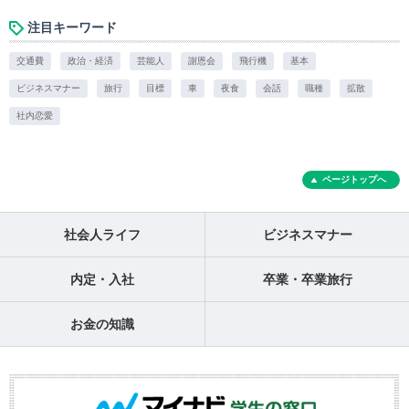
注目キーワード
交通費
政治・経済
芸能人
謝恩会
飛行機
基本
ビジネスマナー
旅行
目標
車
夜食
会話
職種
拡散
社内恋愛
ページトップへ
社会人ライフ
ビジネスマナー
内定・入社
卒業・卒業旅行
お金の知識