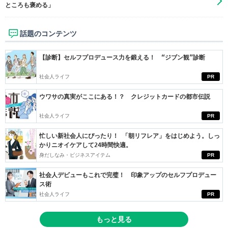
ところも褒める」
話題のコンテンツ
【診断】セルフプロデュース力を鍛える！ “ジブン観”診断
社会人ライフ
PR
ウワサの真実がここにある！？ クレジットカードの都市伝説
社会人ライフ
PR
忙しい新社会人にぴったり！ 「朝リフレア」をはじめよう。しっ
かりニオイケアして24時間快適。
身だしなみ・ビジネスアイテム
PR
社会人デビューもこれで完璧！ 印象アップのセルフプロデュー
ス術
社会人ライフ
PR
もっと見る