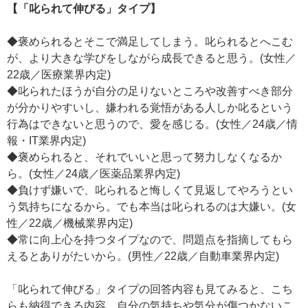
【「叱られて伸びる」タイプ】
◆褒められるとそこで満足してしまう。叱られるとへこむ
が、より大きな学びをしながら成長できると思う。(女性／
22歳／医療業界内定)
◆叱られたほうが自分の足りないところや改善すべき部分
が分かりやすいし、嫌われる覚悟がある人しか叱るという
行為はできないと思うので、愛を感じる。(女性／24歳／情
報・IT業界内定)
◆褒められると、それでいいと思って努力しなくなるか
ら。(女性／24歳／医薬品業界内定)
◆負けず嫌いで、叱られると悔しくて見返してやろうとい
う気持ちになるから。でも本当は叱られるのは大嫌い。(女
性／22歳／機械業界内定)
◆常に向上心を持つタイプなので、問題点を指摘してもら
えるとありがたいから。(男性／22歳／自動車業界内定)
「叱られて伸びる」タイプの回答内容も見てみると、こち
らも納得できる内容。自分の気持ちや気分が傷つかないこ