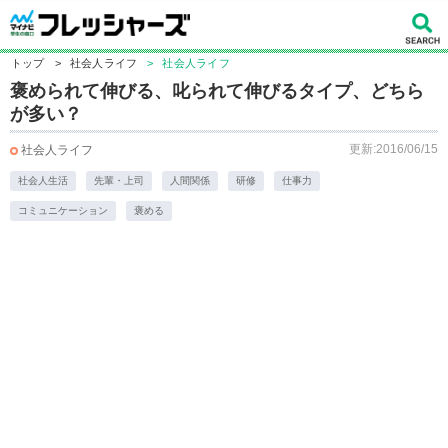
トップ
>
社会人ライフ
>
社会人ライフ
褒められて伸びる、叱られて伸びるタイプ、どちら
が多い？
更新:2016/06/15
社会人ライフ
社会人生活
先輩・上司
人間関係
研修
仕事力
コミュニケーション
褒める