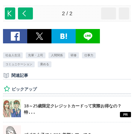
2 / 2
社会人生活
先輩・上司
人間関係
研修
仕事力
コミュニケーション
褒める
関連記事
ピックアップ
18～25歳限定クレジットカードって実際お得なの？
特...
PR