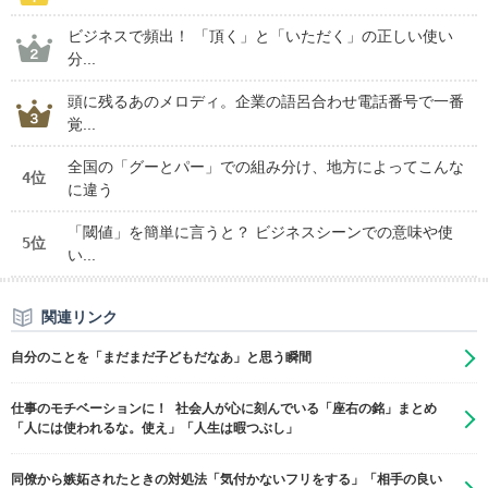
ビジネスで頻出！ 「頂く」と「いただく」の正しい使い
分...
頭に残るあのメロディ。企業の語呂合わせ電話番号で一番
覚...
全国の「グーとパー」での組み分け、地方によってこんな
4位
に違う
「閾値」を簡単に言うと？ ビジネスシーンでの意味や使
5位
い...
関連リンク
自分のことを「まだまだ子どもだなあ」と思う瞬間
仕事のモチベーションに！ 社会人が心に刻んでいる「座右の銘」まとめ
「人には使われるな。使え」「人生は暇つぶし」
同僚から嫉妬されたときの対処法「気付かないフリをする」「相手の良い