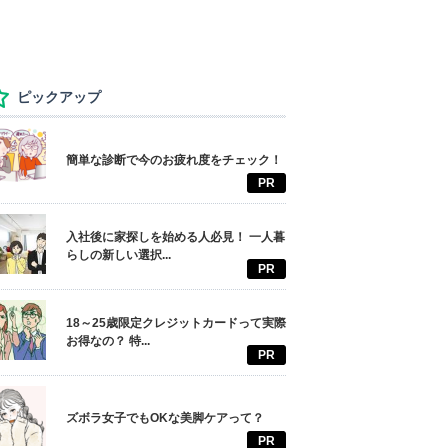
ピックアップ
簡単な診断で今のお疲れ度をチェック！
PR
入社後に家探しを始める人必見！ 一人暮
らしの新しい選択...
PR
18～25歳限定クレジットカードって実際
お得なの？ 特...
PR
ズボラ女子でもOKな美脚ケアって？
PR