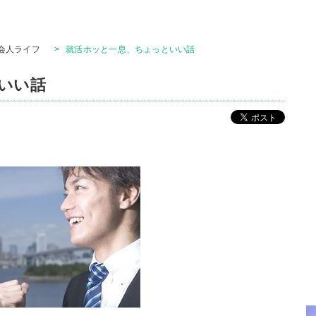
会人ライフ
>
就活ホッと一息、ちょっといい話
いい話