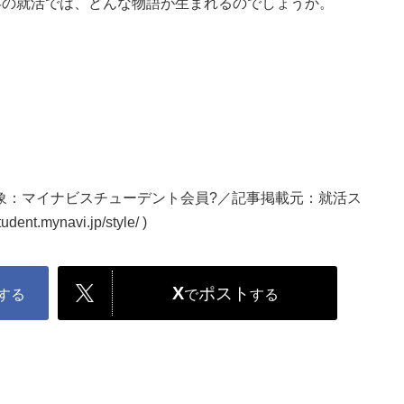
年の就活では、どんな物語が生まれるのでしょうか。
対象：マイナビスチューデント会員?／記事掲載元：就活ス
.mynavi.jp/style/ )
X
ポスト
する
で
する