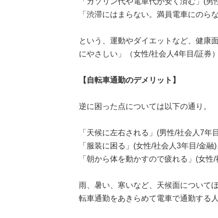
「ガソリン代や電車代が安く済む」(男性/
「渋滞にはまらない。満員電車にのらなく
という、運動やダイエットなど、健康
にやさしい」（女性/社会人4年目/証
【自転車通勤のデメリット】
逆に困った点については以下の通り。
「天候に左右される」(男性/社会人7年目
「服装に困る」(女性/社会人3年目/金融
「朝から体を動かすので疲れる」(女性/社
雨、暑い、寒いなど、天候面について
転車通勤をあきらめて電車で通勤する