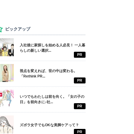
ピックアップ
入社後に家探しを始める人必見！ 一人暮
らしの新しい選択...
PR
視点を変えれば、世の中は変わる。
「Rethink PR...
PR
いつでもわたしは前を向く。「女の子の
日」を前向きに♪社...
PR
ズボラ女子でもOKな美脚ケアって？
PR