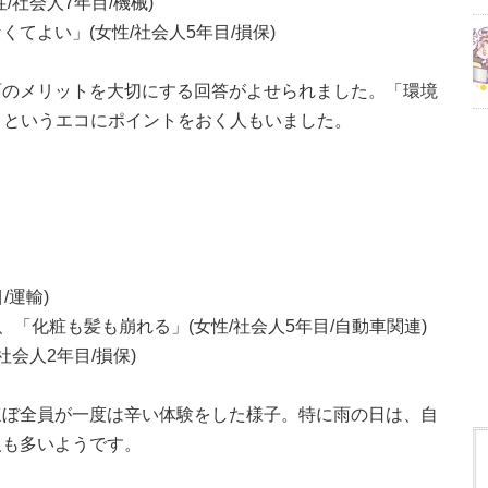
社会人7年目/機械)
てよい」(女性/社会人5年目/損保)
面のメリットを大切にする回答がよせられました。「環境
券）というエコにポイントをおく人もいました。
/運輸)
)、「化粧も髪も崩れる」(女性/社会人5年目/自動車関連)
会人2年目/損保)
ほぼ全員が一度は辛い体験をした様子。特に雨の日は、自
人も多いようです。