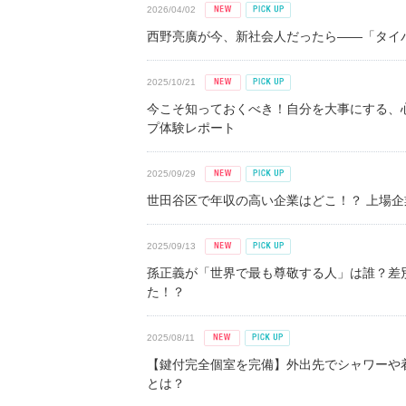
2026/04/02
西野亮廣が今、新社会人だったら――「タイパ
2025/10/21
今こそ知っておくべき！自分を大事にする、
プ体験レポート
2025/09/29
世田谷区で年収の高い企業はどこ！？ 上場企業平
2025/09/13
孫正義が「世界で最も尊敬する人」は誰？差
た！？
2025/08/11
【鍵付完全個室を完備】外出先でシャワーや
とは？