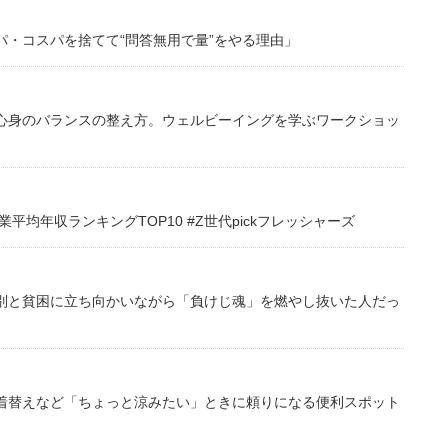
・コスパを捨てて“問答無用で量”をやる理由」
心身のバランスの整え方。ウェルビーイングを学ぶワークショッ
均年収ランキングTOP10 #Z世代pickフレッシャーズ
別と貧困に立ち向かいながら「負けじ魂」を燃やし抜いた人だっ
着替えなど「ちょっと涼みたい」ときに頼りになる便利スポット