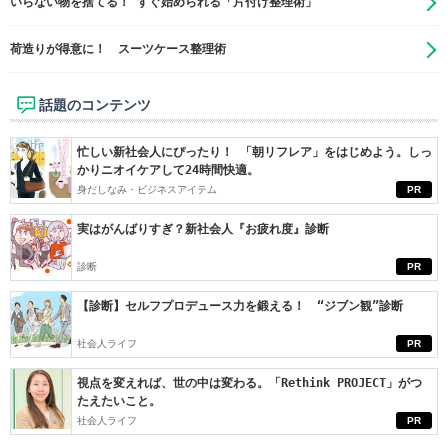
いらない物を捨てる！ すぐ始められる「片付け整理術」
荷造りが得意に！ スーツケース整理術
話題のコンテンツ
忙しい新社会人にぴったり！ 「朝リフレア」をはじめよう。しっ
かりニオイケアして24時間快適。
身だしなみ・ビジネスアイテム
PR
実はがんばりすぎ？新社会人『お疲れ度』診断
診断
PR
【診断】セルフプロデュース力を鍛える！ “ジブン観”診断
社会人ライフ
PR
視点を変えれば、世の中は変わる。「Rethink PROJECT」がつ
たえたいこと。
社会人ライフ
PR