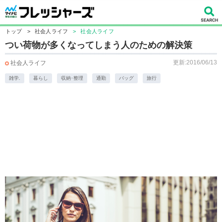
トップ
>
社会人ライフ
>
社会人ライフ
つい荷物が多くなってしまう人のための解決策
更新:2016/06/13
社会人ライフ
雑学.
暮らし
収納･整理
通勤
バッグ
旅行