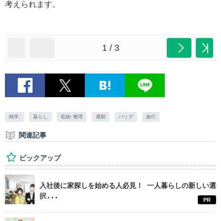
考えられます。
1 / 3
雑学.
暮らし
収納･整理
通勤
バッグ
旅行
関連記事
ピックアップ
入社後に家探しを始める人必見！ 一人暮らしの新しい選
択...
PR