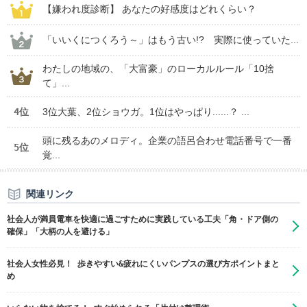
【嫌われ度診断】 あなたの好感度はどれくらい？
「いいくにつくろう～」はもう古い!? 実際に使っていた...
わたしの地域の、「大富豪」のローカルルール「10捨
て」...
4位
3位大葉、2位ショウガ。1位はやっぱり......？ ...
頭に残るあのメロディ。企業の語呂合わせ電話番号で一番
5位
覚...
関連リンク
社会人が満員電車を快適に過ごすために実践している工夫「角・ドア側の
確保」「大柄の人を避ける」
社会人女性必見！ 歩きやすい&疲れにくいパンプスの選び方ポイントまと
め