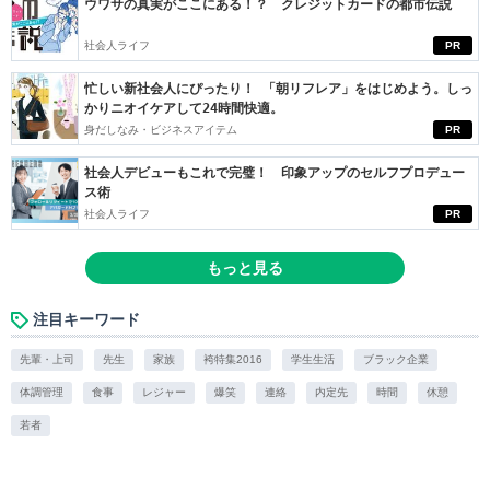
ウワサの真実がここにある！？ クレジットカードの都市伝説
社会人ライフ
PR
忙しい新社会人にぴったり！ 「朝リフレア」をはじめよう。しっ
かりニオイケアして24時間快適。
身だしなみ・ビジネスアイテム
PR
社会人デビューもこれで完璧！ 印象アップのセルフプロデュー
ス術
社会人ライフ
PR
もっと見る
注目キーワード
先輩・上司
先生
家族
袴特集2016
学生生活
ブラック企業
体調管理
食事
レジャー
爆笑
連絡
内定先
時間
休憩
若者