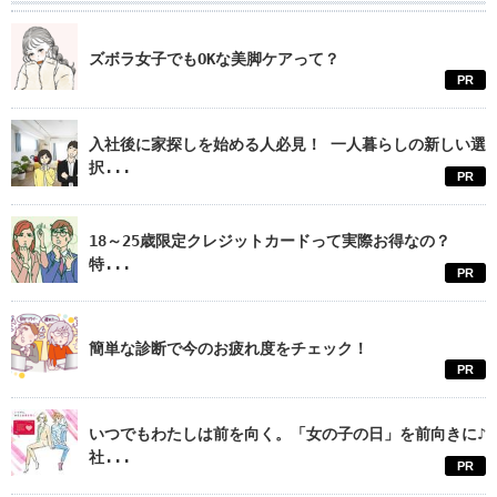
ズボラ女子でもOKな美脚ケアって？
PR
入社後に家探しを始める人必見！ 一人暮らしの新しい選
択...
PR
18～25歳限定クレジットカードって実際お得なの？
特...
PR
簡単な診断で今のお疲れ度をチェック！
PR
いつでもわたしは前を向く。「女の子の日」を前向きに♪
社...
PR