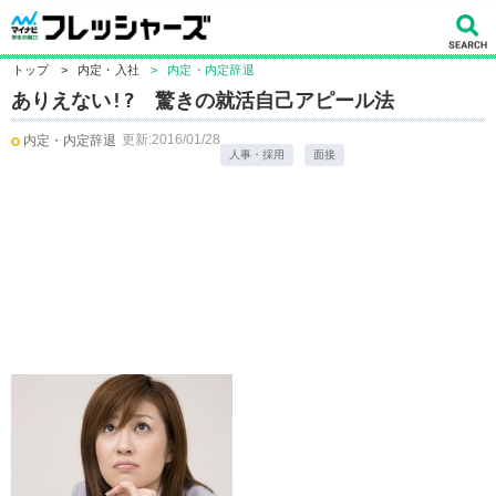
トップ
>
内定・入社
>
内定・内定辞退
ありえない!? 驚きの就活自己アピール法
更新:2016/01/28
内定・内定辞退
人事・採用
面接