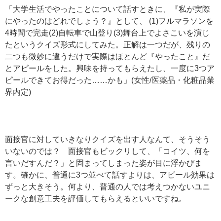
「大学生活でやったことについて話すときに、『私が実際
にやったのはどれでしょう？』として、 (1)フルマラソンを
4時間で完走(2)自転車で山登り(3)舞台上でよさこいを演じ
たというクイズ形式にしてみた。正解は一つだが、残りの
二つも微妙に違うだけで実際はほとんど『やったこと』だ
とアピールをした。興味を持ってもらえたし、一度に3つア
ピールできてお得だった……かも」(女性/医薬品・化粧品業
界内定)
面接官に対していきなりクイズを出す人なんて、そうそう
いないのでは？ 面接官もビックリして、「コイツ、何を
言いだすんだ？」と固まってしまった姿が目に浮かびま
す。確かに、普通に3つ並べて話すよりは、アピール効果は
ずっと大きそう。何より、普通の人では考えつかないユニ
ークな創意工夫を評価してもらえるといいですね。