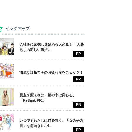
ピックアップ
入社後に家探しを始める人必見！ 一人暮
らしの新しい選択...
PR
簡単な診断で今のお疲れ度をチェック！
PR
視点を変えれば、世の中は変わる。
「Rethink PR...
PR
いつでもわたしは前を向く。「女の子の
日」を前向きに♪社...
PR