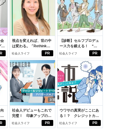
社会
視点を変えれば、世の中
【診断】セルフプロデュ
グ選
は変わる。「Rethink
ース力を鍛える！ “ジ
PROJECT」がつたえた
ブン観”診断
R
PR
PR
社会人ライフ
社会人ライフ
いこと。
を向
社会人デビューもこれで
ウワサの真実がここにあ
を前
完璧！ 印象アップのセ
る！？ クレジットカー
大
ルフプロデュース術
ドの都市伝説
R
PR
PR
社会人ライフ
社会人ライフ