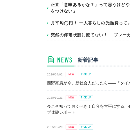
正直「意味あるかな？」って思うけどや
をつけない」
月平均◯円！ 一人暮らしの光熱費って
突然の停電状態に慌てない！ 「ブレー
新着記事
2026/04/02
西野亮廣が今、新社会人だったら――「タイパ
2025/10/21
今こそ知っておくべき！自分を大事にする、
プ体験レポート
2025/09/29