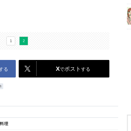
1
2
X
ポスト
する
で
する
物
料理