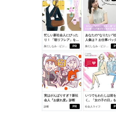
忙しい新社会人にぴった
あなたの“なりたい”
り！ 「朝リフレア」をは
人像は？ お仕事バッ
じめよう。しっかりニオ
びから始める新生活
PR
P
身だしなみ・ビジネ
身だしなみ・ビジネ
イケアして24時間快適。
スアイテム
スアイテム
実はがんばりすぎ？新社
いつでもわたしは前
会人『お疲れ度』診断
く。「女の子の日」
向きに♪社会人エリ・
PR
P
診断
社会人ライフ
学生リカの物語