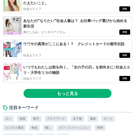
たえたいこと。
社会人ライフ
PR
あなたの“なりたい”社会人像は？ お仕事バッグ選びから始める
新生活
身だしなみ・ビジネスアイテム
PR
ウワサの真実がここにある！？ クレジットカードの都市伝説
社会人ライフ
PR
いつでもわたしは前を向く。「女の子の日」を前向きに♪社会人エ
リ・大学生リカの物語
社会人ライフ
PR
もっと見る
注目キーワード
占い
地震
集中
デスクワーク
女子旅
連絡
ネット
ビジネス用語
有給
癒し
オフィスファッション
時間