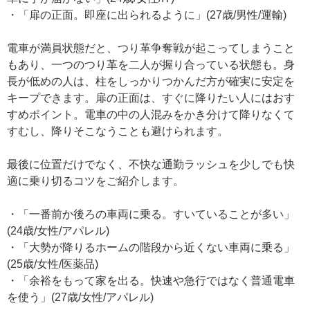
・「扉の正面。即座に出られるように」(27歳/男性/運輸)
電車が満員状態だと、つり革争奪戦が起こってしまうこと
もあり、一つのつり革を二人が握り合っている状態も。身
長が低めの人は、柱をしっかりつかんだ方が確実に安定を
キープできます。扉の正面は、すぐに降りたい人にはおす
すめポイント。電車の中の人混みをかき分けて降りなくて
すむし、降りそこなうことも避けられます。
最後に位置だけでなく、不快な通勤ラッシュを少しでも快
適に乗り切るコツをご紹介します。
・「一番前か後ろの車両に乗る。すいていることが多い」
(24歳/女性/アパレル)
・「大勢が降りるホームの階段から近くない車両に乗る」
(25歳/女性/医薬品)
・「余裕をもって家を出る。快速や急行ではなく普通電車
を使う」(27歳/女性/アパレル)