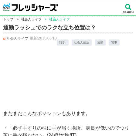
トップ
>
社会人ライフ
>
社会人ライフ
通勤ラッシュでのラクな立ち位置は？
更新:2016/06/13
社会人ライフ
雑学.
社会人生活
通勤
電車
まだまだこんなポジションもあります。
・「必ず手すりの柱に手が届く場所。身長が低いのでつり
革に手が届かない」(24歳/女性/IT)