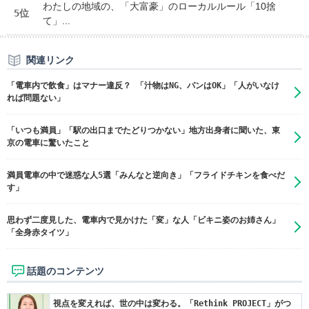
わたしの地域の、「大富豪」のローカルルール「10捨
5位
て」...
関連リンク
「電車内で飲食」はマナー違反？ 「汁物はNG、パンはOK」「人がいなけ
れば問題ない」
「いつも満員」「駅の出口までたどりつかない」地方出身者に聞いた、東
京の電車に驚いたこと
満員電車の中で迷惑な人5選「みんなと逆向き」「フライドチキンを食べだ
す」
思わず二度見した、電車内で見かけた「変」な人「ビキニ姿のお姉さん」
「全身赤タイツ」
話題のコンテンツ
視点を変えれば、世の中は変わる。「Rethink PROJECT」がつ