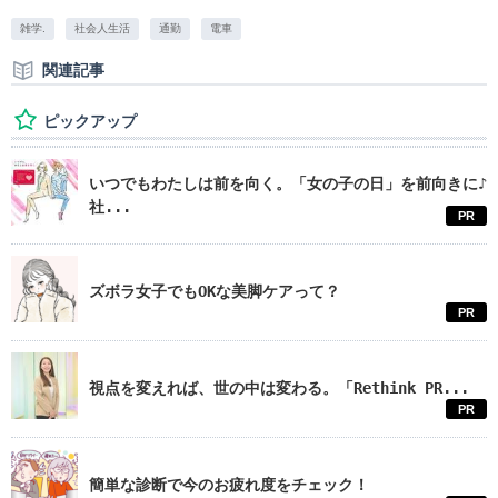
雑学.
社会人生活
通勤
電車
関連記事
ピックアップ
いつでもわたしは前を向く。「女の子の日」を前向きに♪
社...
PR
ズボラ女子でもOKな美脚ケアって？
PR
視点を変えれば、世の中は変わる。「Rethink PR...
PR
簡単な診断で今のお疲れ度をチェック！