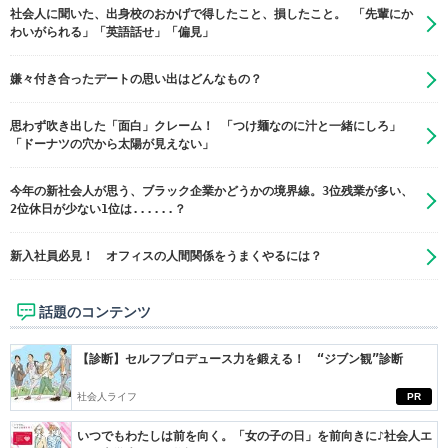
社会人に聞いた、出身校のおかげで得したこと、損したこと。 「先輩にか
わいがられる」「英語話せ」「偏見」
嫌々付き合ったデートの思い出はどんなもの？
思わず吹き出した「面白」クレーム！ 「つけ麺なのに汁と一緒にしろ」
「ドーナツの穴から太陽が見えない」
今年の新社会人が思う、ブラック企業かどうかの境界線。3位残業が多い、
2位休日が少ない1位は......？
新入社員必見！ オフィスの人間関係をうまくやるには？
話題のコンテンツ
【診断】セルフプロデュース力を鍛える！ “ジブン観”診断
社会人ライフ
PR
いつでもわたしは前を向く。「女の子の日」を前向きに♪社会人エ