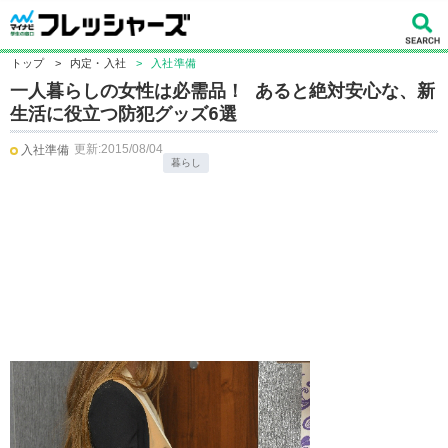
トップ
>
内定・入社
>
入社準備
一人暮らしの女性は必需品！ あると絶対安心な、新
生活に役立つ防犯グッズ6選
更新:2015/08/04
入社準備
暮らし