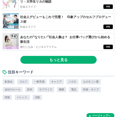
リ・大学生リカの物語
社会人ライフ
PR
社会人デビューもこれで完璧！ 印象アップのセルフプロデュー
ス術
社会人ライフ
PR
あなたの“なりたい”社会人像は？ お仕事バッグ選びから始める
新生活
身だしなみ・ビジネスアイテム
PR
もっと見る
注目キーワード
歓迎会
ゴルフ
一般常識
キャリア
メガネ
ものすごい愛
会社のルール
財布
サプライズ
睡眠
電話
性格・タイプ
情報
トレンド.
活動
ページトップへ