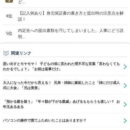
ど...
【記入例あり】身元保証書の書き方と提出時の注意点を解
4位
説！
内定先への提出書類を汚してしまいました。人事にどう説
5位
明...
関連リンク
思い出すとモヤモヤ！ 子どもの頃に言われた理不尽な言葉「言わなくても
わかるでしょ？」「お前は返事だけ」
大人になった今だから言える！ 兄弟・姉妹に嫉妬したこと「姉にだけ成人
式に大金」「兄は美形」
「預かる親を疑う」「年々額が下がる親戚」あげるももらうも楽しい？ お
年玉あるある
パソコンの操作で慌てふためいたことはありますか？