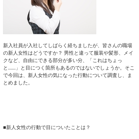
新入社員が入社してしばらく経ちましたが、皆さんの職場
の新人女性はどうですか？ 男性と違って服装や髪形、メイ
クなど、自由にできる部分が多い分、「これはちょっ
と......」と目につく箇所もあるのではないでしょうか。そこ
で今回は、新人女性の気になった行動について調査し、ま
とめました。
■新人女性の行動で目についたことは？