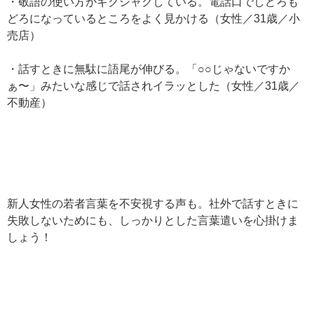
・敬語の使い方がギクシャクしている。電話口でしどろも
どろになっているところをよく見かける（女性／31歳／小
売店）
・話すときに無駄に語尾が伸びる。「○○じゃないですか
ぁ〜」みたいな感じで話されイラッとした（女性／31歳／
不動産）
新人女性の若者言葉を不安視する声も。社外で話すときに
失敗しないためにも、しっかりとした言葉遣いを心掛けま
しょう！