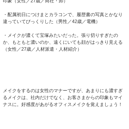
印象（女性／27歳／商社・卸）
・配属初日につけまとカラコンで、履歴書の写真とかなり
違っていてびっくりした（男性／42歳／電機）
・メイクが濃くて宝塚みたいだった。張り切りすぎたの
か、もともと濃いのか、遠くにいても顔がはっきり見える
（女性／27歳／人材派遣・人材紹介）
メイクをするのは女性のマナーですが、あまりにも濃すぎ
るメイクは、社内だけでなく、お客さまからの印象もマイ
ナスに。好感度があがるオフィスメイクを覚えましょう！