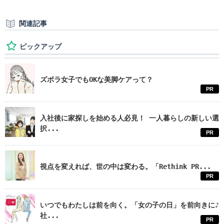
関連記事
ピックアップ
ズボラ女子でもOKな美脚ケアって？
PR
入社後に家探しを始める人必見！ 一人暮らしの新しい選
択...
PR
視点を変えれば、世の中は変わる。「Rethink PR...
PR
いつでもわたしは前を向く。「女の子の日」を前向きに♪
社...
PR