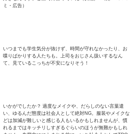
ミ・広告）
いつまでも学生気分が抜けず、時間が守れなかったり、お
喋りばかりする人たちも。上司をおじさん扱いするなん
て、見ているこっちが不安になりそう！
いかがでしたか？ 過度なメイクや、だらしのない言葉遣
い、ゆるんだ態度は社会人として絶対NG。服装やメイクな
どは加減が難しいと感じる人もいるかもしれませんが、慣
れるまではキッチリしすぎるぐらいのほうが無難かもしれ