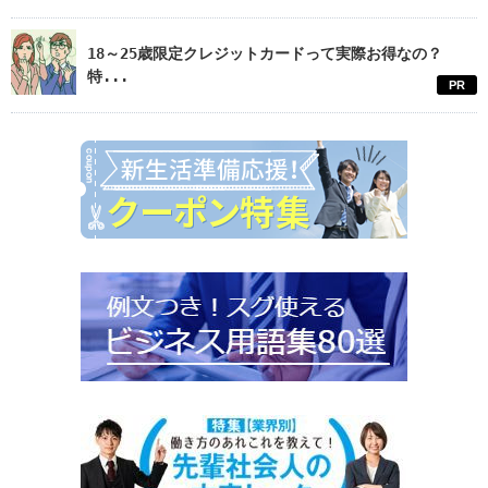
18～25歳限定クレジットカードって実際お得なの？
特...
PR