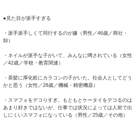
●見た目が派手すぎる
・派手派手しくて同行するのが嫌（男性／46歳／商社・
卸）
・ネイルが派手な子がいて、みんなに噂されている（女性
／42歳／学校・教育関連）
・茶髪に厚化粧にカラコンの子がいた。社会人としてどう
かと思う（女性／28歳／機械・精密機器）
・スマフォをデコりすぎ。もともとケータイをデコるのは
あまり好きではないが、仕事では状況によっては人前で出
しにくいスマフォになっている（男性／25歳／その他）