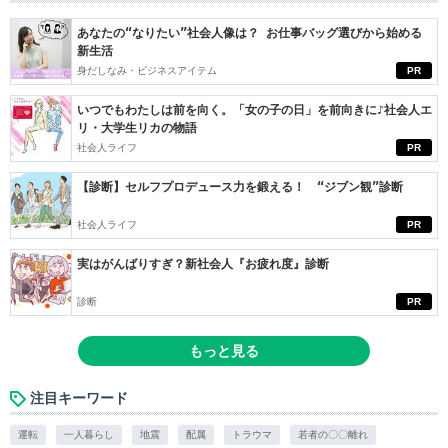
あなたの“なりたい”社会人像は？ お仕事バッグ選びから始める
新生活
身だしなみ・ビジネスアイテム
PR
いつでもわたしは前を向く。「女の子の日」を前向きに♪社会人エ
リ・大学生リカの物語
社会人ライフ
PR
【診断】セルフプロデュース力を鍛える！ “ジブン観”診断
社会人ライフ
PR
実はがんばりすぎ？新社会人『お疲れ度』診断
診断
PR
もっと見る
注目キーワード
運転
一人暮らし
地震
配属
トラウマ
若者の〇〇離れ