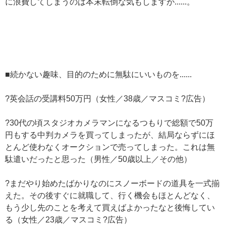
に浪費してしまうのは本末転倒な気もしますが......。
■続かない趣味、目的のために無駄にいいものを......
?英会話の受講料50万円（女性／38歳／マスコミ?広告）
?30代の頃スタジオカメラマンになるつもりで総額で50万
円もする中判カメラを買ってしまったが、結局ならずにほ
とんど使わなくオークションで売ってしまった。これは無
駄遣いだったと思った（男性／50歳以上／その他）
?まだやり始めたばかりなのにスノーボードの道具を一式揃
えた。その後すぐに就職して、行く機会もほとんどなく、
もう少し先のことを考えて買えばよかったなと後悔してい
る（女性／23歳／マスコミ?広告）