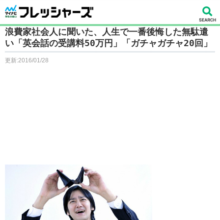
浪費家社会人に聞いた、人生で一番後悔した無駄遣
い「英会話の受講料50万円」「ガチャガチャ20回」
更新:2016/01/28