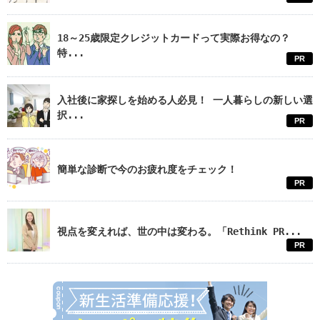
18～25歳限定クレジットカードって実際お得なの？
特...
PR
入社後に家探しを始める人必見！ 一人暮らしの新しい選
択...
PR
簡単な診断で今のお疲れ度をチェック！
PR
視点を変えれば、世の中は変わる。「Rethink PR...
PR