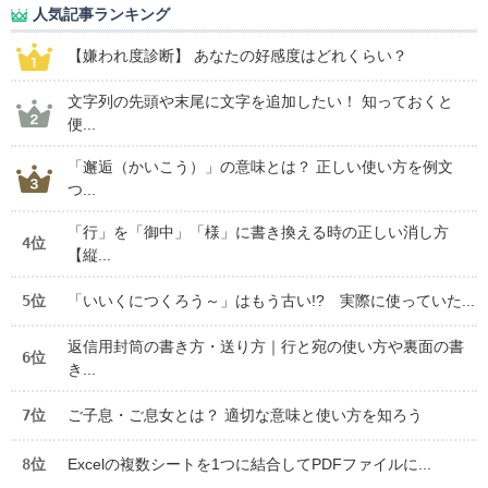
人気記事ランキング
【嫌われ度診断】 あなたの好感度はどれくらい？
文字列の先頭や末尾に文字を追加したい！ 知っておくと
便...
「邂逅（かいこう）」の意味とは？ 正しい使い方を例文
つ...
「行」を「御中」「様」に書き換える時の正しい消し方
4位
【縦...
5位
「いいくにつくろう～」はもう古い!? 実際に使っていた...
返信用封筒の書き方・送り方｜行と宛の使い方や裏面の書
6位
き...
7位
ご子息・ご息女とは？ 適切な意味と使い方を知ろう
8位
Excelの複数シートを1つに結合してPDFファイルに...