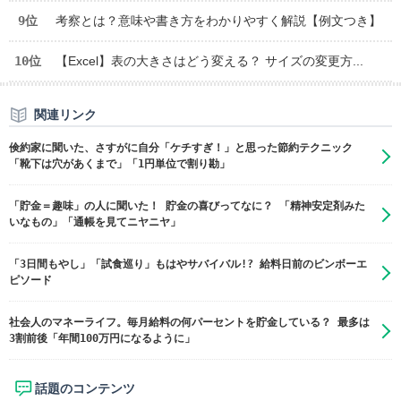
9位
考察とは？意味や書き方をわかりやすく解説【例文つき】
10位
【Excel】表の大きさはどう変える？ サイズの変更方...
関連リンク
倹約家に聞いた、さすがに自分「ケチすぎ！」と思った節約テクニック
「靴下は穴があくまで」「1円単位で割り勘」
「貯金＝趣味」の人に聞いた！ 貯金の喜びってなに？ 「精神安定剤みた
いなもの」「通帳を見てニヤニヤ」
「3日間もやし」「試食巡り」もはやサバイバル!? 給料日前のビンボーエ
ピソード
社会人のマネーライフ。毎月給料の何パーセントを貯金している？ 最多は
3割前後「年間100万円になるように」
話題のコンテンツ