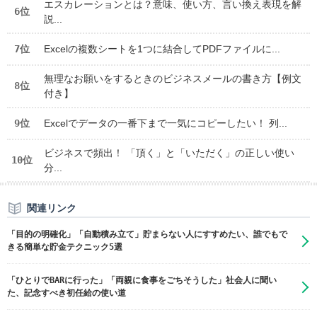
エスカレーションとは？意味、使い方、言い換え表現を解
6位
説...
7位
Excelの複数シートを1つに結合してPDFファイルに...
無理なお願いをするときのビジネスメールの書き方【例文
8位
付き】
9位
Excelでデータの一番下まで一気にコピーしたい！ 列...
ビジネスで頻出！ 「頂く」と「いただく」の正しい使い
10位
分...
関連リンク
「目的の明確化」「自動積み立て」貯まらない人にすすめたい、誰でもで
きる簡単な貯金テクニック5選
「ひとりでBARに行った」「両親に食事をごちそうした」社会人に聞い
た、記念すべき初任給の使い道