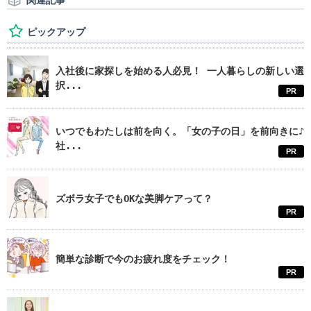
関連記事
ピックアップ
入社後に家探しを始める人必見！ 一人暮らしの新しい選
択...
PR
いつでもわたしは前を向く。「女の子の日」を前向きに♪
社...
PR
ズボラ女子でもOKな美脚ケアって？
PR
簡単な診断で今のお疲れ度をチェック！
PR