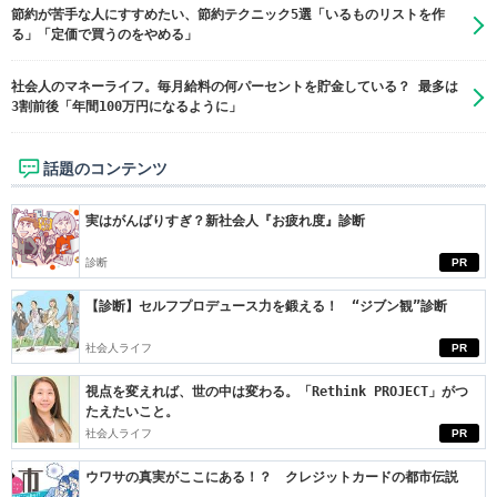
節約が苦手な人にすすめたい、節約テクニック5選「いるものリストを作
る」「定価で買うのをやめる」
社会人のマネーライフ。毎月給料の何パーセントを貯金している？ 最多は
3割前後「年間100万円になるように」
話題のコンテンツ
実はがんばりすぎ？新社会人『お疲れ度』診断
診断
PR
【診断】セルフプロデュース力を鍛える！ “ジブン観”診断
社会人ライフ
PR
視点を変えれば、世の中は変わる。「Rethink PROJECT」がつ
たえたいこと。
社会人ライフ
PR
ウワサの真実がここにある！？ クレジットカードの都市伝説