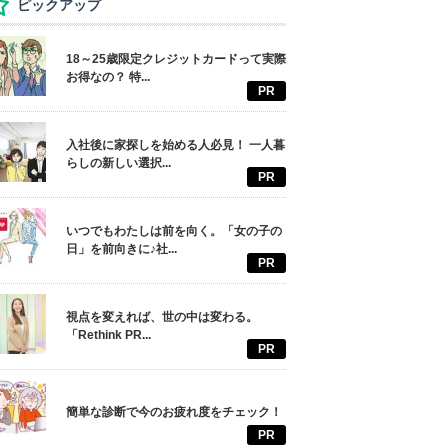
ピックアップ
18～25歳限定クレジットカードって実際
お得なの？ 特...
PR
入社後に家探しを始める人必見！ 一人暮
らしの新しい選択...
PR
いつでもわたしは前を向く。「女の子の
日」を前向きに♪社...
PR
視点を変えれば、世の中は変わる。
「Rethink PR...
PR
簡単な診断で今のお疲れ度をチェック！
PR