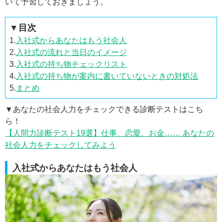
いて予習しておきましょう。
▼目次
1.
入社式からあなたはもう社会人
2.
入社式の流れと当日のイメージ
3.
入社式の持ち物チェックリスト
4.
入社式の持ち物が案内に書いていないときの対処法
5.
まとめ
▼あなたの社会人力をチェックできる診断テストはこち
ら！
【人間力診断テスト19選】仕事、恋愛、お金…… あなたの
社会人力をチェックしてみよう
入社式からあなたはもう社会人