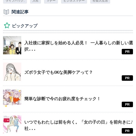
ライフハック.
入社
マナー
ビジネスマナー
社会人生活
関連記事
ピックアップ
入社後に家探しを始める人必見！ 一人暮らしの新しい選
択...
PR
ズボラ女子でもOKな美脚ケアって？
PR
簡単な診断で今のお疲れ度をチェック！
PR
いつでもわたしは前を向く。「女の子の日」を前向きに♪
社...
PR