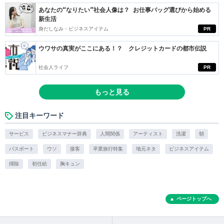
あなたの“なりたい”社会人像は？ お仕事バッグ選びから始める
新生活
身だしなみ・ビジネスアイテム
PR
ウワサの真実がここにある！？ クレジットカードの都市伝説
社会人ライフ
PR
もっと見る
注目キーワード
サービス
ビジネスマナー辞典
人間関係
アーティスト
洗濯
朝
パスポート
ウソ
接客
卒業旅行特集
地元ネタ
ビジネスアイテム
掃除
初任給
胸キュン
ページトップへ