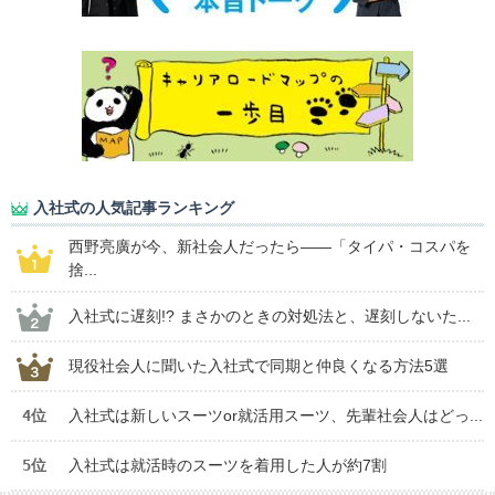
入社式の人気記事ランキング
西野亮廣が今、新社会人だったら――「タイパ・コスパを
捨...
入社式に遅刻!? まさかのときの対処法と、遅刻しないた...
現役社会人に聞いた入社式で同期と仲良くなる方法5選
4位
入社式は新しいスーツor就活用スーツ、先輩社会人はどっ...
5位
入社式は就活時のスーツを着用した人が約7割