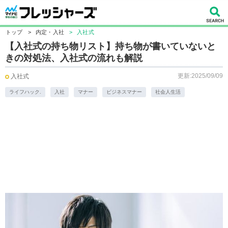
トップ
>
内定・入社
>
入社式
【入社式の持ち物リスト】持ち物が書いていないと
きの対処法、入社式の流れも解説
更新:2025/09/09
入社式
ライフハック.
入社
マナー
ビジネスマナー
社会人生活