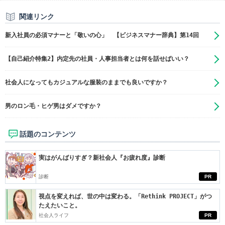
関連リンク
新入社員の必須マナーと「敬いの心」 【ビジネスマナー辞典】第14回
【自己紹介特集2】内定先の社員・人事担当者とは何を話せばいい？
社会人になってもカジュアルな服装のままでも良いですか？
男のロン毛・ヒゲ男はダメですか？
話題のコンテンツ
実はがんばりすぎ？新社会人『お疲れ度』診断
診断
PR
視点を変えれば、世の中は変わる。「Rethink PROJECT」がつ
たえたいこと。
社会人ライフ
PR