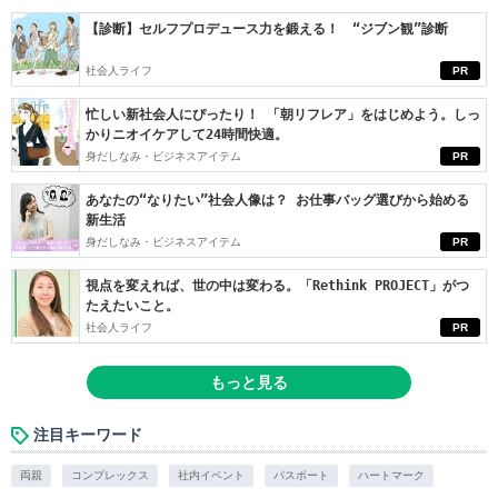
【診断】セルフプロデュース力を鍛える！ “ジブン観”診断
社会人ライフ
PR
忙しい新社会人にぴったり！ 「朝リフレア」をはじめよう。しっ
かりニオイケアして24時間快適。
身だしなみ・ビジネスアイテム
PR
あなたの“なりたい”社会人像は？ お仕事バッグ選びから始める
新生活
身だしなみ・ビジネスアイテム
PR
視点を変えれば、世の中は変わる。「Rethink PROJECT」がつ
たえたいこと。
社会人ライフ
PR
もっと見る
注目キーワード
両親
コンプレックス
社内イベント
パスポート
ハートマーク