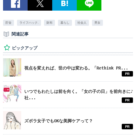
貯金
ライフハック.
財布
暮らし
社会人
男女
関連記事
ピックアップ
視点を変えれば、世の中は変わる。「Rethink PR...
PR
いつでもわたしは前を向く。「女の子の日」を前向きに♪
社...
PR
ズボラ女子でもOKな美脚ケアって？
PR