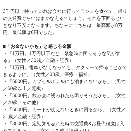
3千円以上持っていれば会社に行ってランチを食べて、帰り
の交通費ぐらいはまかなえるでしょう。それを下回るとい
きなり不安になります。ちなみにこちらは、最高額が8万
円、最低額は0円でした。
■「お金ないかも」と感じる金額
・「1万円。1万円以下だと、緊急時に困りそうな気がす
る」（女性／30歳／金融・証券）
・「1万円。電車がなくなっても、タクシーで帰ることがで
きるように」（女性／33歳／医療・福祉）
・「5000円。カプセルホテルにも泊まれないから」（男性
／50歳以上／電機）
・「5000円。飲み会に誘われたら困りそうだから」（女性
／29歳／その他）
・「5000円。カードが使えないときに困るから」（女性／
31歳／金融・証券）
・「3000円。定期券を忘れた時の交通費&お昼代程度は入
れておきたい」（女性／25歳／情報・IT）