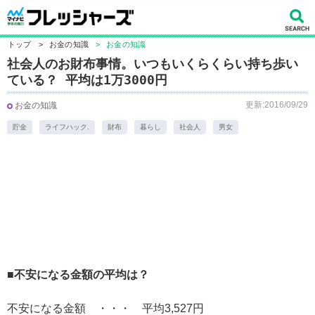
トップ
>
お金の知識
>
お金の知識
社会人のお財布事情。いつもいくらくらい持ち歩い
ている？ 平均は1万3000円
更新:2016/09/29
お金の知識
貯金
ライフハック.
財布
暮らし
社会人
男女
■不安になる金額の平均は？
不安になる金額 ・・・ 平均3,527円