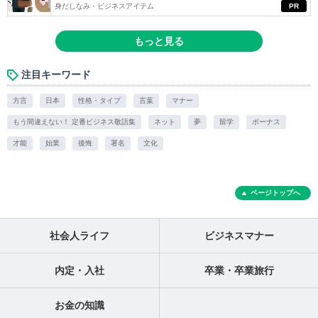
身だしなみ・ビジネスアイテム
PR
もっと見る
注目キーワード
方言
日本
性格・タイプ
言葉
マナー
もう間違えない！ 定番ビジネス敬語集
ネット
夢
留学
ボーナス
才能
始業
後悔
署名
文化
ページトップへ
社会人ライフ
ビジネスマナー
内定・入社
卒業・卒業旅行
お金の知識