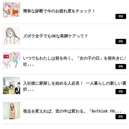
簡単な診断で今のお疲れ度をチェック！
PR
ズボラ女子でもOKな美脚ケアって？
PR
いつでもわたしは前を向く。「女の子の日」を前向きに♪
社...
PR
入社後に家探しを始める人必見！ 一人暮らしの新しい選
択...
PR
視点を変えれば、世の中は変わる。「Rethink PR...
PR