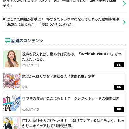
飼ってみたいネコランキング！ 1位「一番ネコらしい」2位「聡明で繊細
そう」
私はこれで動物が苦手に！ 怖すぎてトラウマになってしまった動物事件簿
「猿20匹に囲まれた」「鹿につきとばされた」
話題のコンテンツ
視点を変えれば、世の中は変わる。「Rethink PROJECT」がつ
たえたいこと。
社会人ライフ
PR
実はがんばりすぎ？新社会人『お疲れ度』診断
診断
PR
ウワサの真実がここにある！？ クレジットカードの都市伝説
社会人ライフ
PR
忙しい新社会人にぴったり！ 「朝リフレア」をはじめよう。しっ
かりニオイケアして24時間快適。